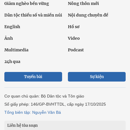
Giảm nghèo bền vững
Nông thôn mới
Dân tộc thiểu số và miền núi
Nội dung chuyên đề
English
Hồ sơ
Ảnh
Video
Multimedia
Podcast
24h qua
Tuyến bài
Sự kiện
Cơ quan chủ quản: Bộ Dân tộc và Tôn giáo
Số giấy phép: 146/GP-BVHTTDL, cấp ngày 17/10/2025
Tổng biên tập: Nguyễn Văn Bá
Liên hệ tòa soạn