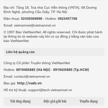
Địa chỉ: Tầng 18, Toà nhà Cục Viễn thông (VNTA), 68 Dương
Đình Nghệ, phường Cầu Giấy, TP. Hà Nội.
Điện thoại:
02439369898
- Hotline:
0923457788
Email: vietnamnet@vietnamnet.vn
© 1997 Báo VietNamNet. All rights reserved. Chỉ được phát hành
lại thông tin từ website này khi có sự đồng ý bằng văn bản của
báo VietNamNet.
Liên hệ quảng cáo
Công ty Cổ phần Truyền thông VietNamNet
0919405885 (Hà Nội)
0919435885 (Tp.HCM)
Hotline:
-
Email: contact@vietnamnet.vn
http://vads.vn
Báo giá:
Hỗ trợ kỹ thuật: support@tech.vietnamnet.vn
Tải ứng dụng
Độc giả gửi bài
Tuyển dụng