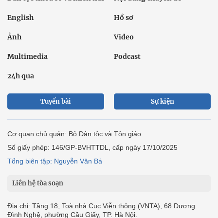
English
Hồ sơ
Ảnh
Video
Multimedia
Podcast
24h qua
Tuyến bài
Sự kiện
Cơ quan chủ quản: Bộ Dân tộc và Tôn giáo
Số giấy phép: 146/GP-BVHTTDL, cấp ngày 17/10/2025
Tổng biên tập: Nguyễn Văn Bá
Liên hệ tòa soạn
Địa chỉ: Tầng 18, Toà nhà Cục Viễn thông (VNTA), 68 Dương
Đình Nghệ, phường Cầu Giấy, TP. Hà Nội.