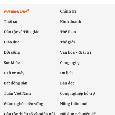
Chính trị
Thời sự
Kinh doanh
Dân tộc và Tôn giáo
Thể thao
Giáo dục
Thế giới
Đời sống
Văn hóa - Giải trí
Sức khỏe
Công nghệ
Ô tô xe máy
Du lịch
Bất động sản
Bạn đọc
Tuần Việt Nam
Công nghiệp hỗ trợ
Giảm nghèo bền vững
Nông thôn mới
Dân tộc thiểu số và miền núi
Nội dung chuyên đề