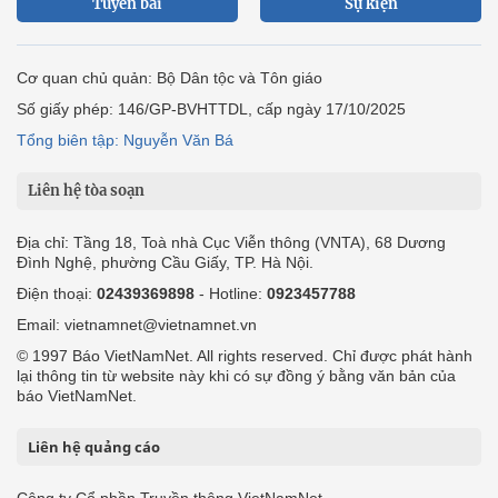
Tuyến bài
Sự kiện
Cơ quan chủ quản: Bộ Dân tộc và Tôn giáo
Số giấy phép: 146/GP-BVHTTDL, cấp ngày 17/10/2025
Tổng biên tập: Nguyễn Văn Bá
Liên hệ tòa soạn
Địa chỉ: Tầng 18, Toà nhà Cục Viễn thông (VNTA), 68 Dương
Đình Nghệ, phường Cầu Giấy, TP. Hà Nội.
Điện thoại:
02439369898
- Hotline:
0923457788
Email: vietnamnet@vietnamnet.vn
© 1997 Báo VietNamNet. All rights reserved. Chỉ được phát hành
lại thông tin từ website này khi có sự đồng ý bằng văn bản của
báo VietNamNet.
Liên hệ quảng cáo