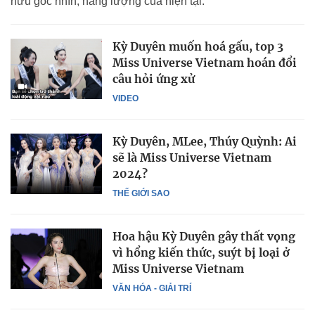
hữu góc nhìn, năng lượng của hiện tại.
Kỳ Duyên muốn hoá gấu, top 3
Miss Universe Vietnam hoán đổi
câu hỏi ứng xử
VIDEO
Kỳ Duyên, MLee, Thúy Quỳnh: Ai
sẽ là Miss Universe Vietnam
2024?
THẾ GIỚI SAO
Hoa hậu Kỳ Duyên gây thất vọng
vì hổng kiến thức, suýt bị loại ở
Miss Universe Vietnam
VĂN HÓA - GIẢI TRÍ