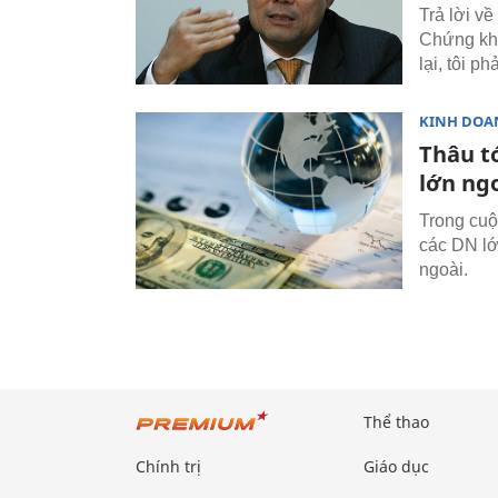
Trả lời v
Chứng kho
lại, tôi p
KINH DOA
Thâu t
lớn ng
Trong cuộc
các DN lớ
ngoài.
Thể thao
Chính trị
Giáo dục