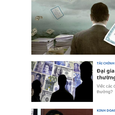
TÀI CHÍNH
Đại gi
thường
Việc các 
thường?
KINH DOA