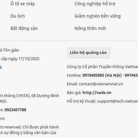
Ô tô xe máy
Công nghiệp hỗ trợ
Du lịch
Giảm nghèo bền vững
Bất động sản
Nông thôn mới
à Tôn giáo
Liên hệ quảng cáo
 cấp ngày 17/10/2025
Công ty Cổ phần Truyền thông VietN
á
Hotline:
0919405885 (Hà Nội)
-
091943
Email: contact@vietnamnet.vn
Báo giá:
http://vads.vn
Viễn thông (VNTA), 68 Dương Đình
Nội.
Hỗ trợ kỹ thuật: support@tech.vietna
ne:
0923457788
.vn
ts reserved. Chỉ được phát hành
i có sự đồng ý bằng văn bản của