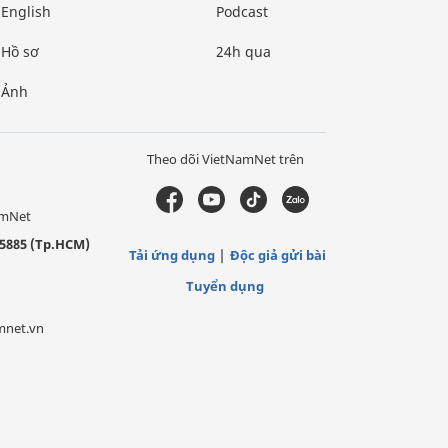
English
Podcast
Hồ sơ
24h qua
Ảnh
Theo dõi VietNamNet trên
amNet
5885 (Tp.HCM)
Tải ứng dụng
Độc giả gửi bài
Tuyển dụng
mnet.vn