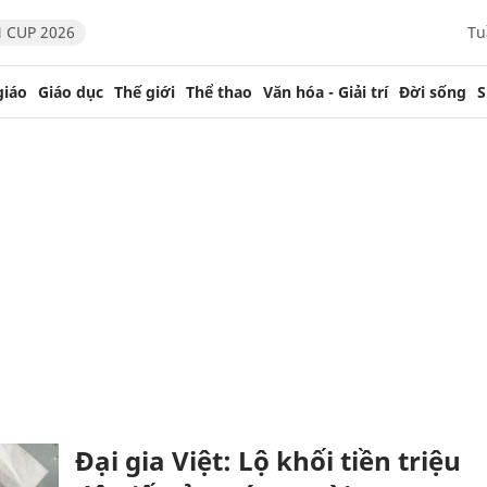
 CUP 2026
Tu
giáo
Giáo dục
Thế giới
Thể thao
Văn hóa - Giải trí
Đời sống
S
g
Đại gia Việt: Lộ khối tiền triệu