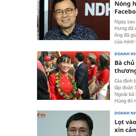
Nóng h
Facebo
Ngay sau 
Hưng đã c
ông đã gi
của mình 
DOANH N
Bà chủ 
thương
Gia đình 
tập đoàn 
Ngoài bà
Hùng thì 
DOANH N
Lọt và
xin cả