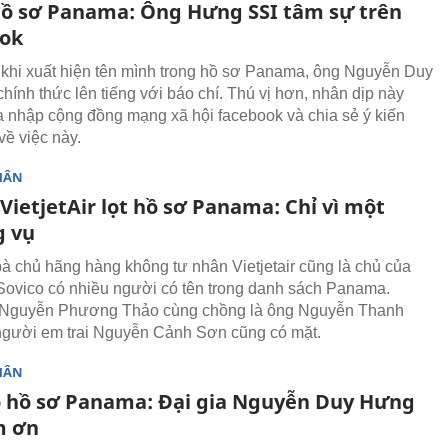
ồ sơ Panama: Ông Hưng SSI tâm sự trên
ok
khi xuất hiện tên mình trong hồ sơ Panama, ông Nguyễn Duy
hính thức lên tiếng với báo chí. Thú vị hơn, nhân dịp này
a nhập cộng đồng mạng xã hội facebook và chia sẻ ý kiến
về việc này.
HÂN
VietjetAir lọt hồ sơ Panama: Chỉ vì một
 vụ
bà chủ hãng hàng không tư nhân Vietjetair cũng là chủ của
Sovico có nhiều người có tên trong danh sách Panama.
 Nguyễn Phương Thảo cùng chồng là ông Nguyễn Thanh
người em trai Nguyễn Cảnh Sơn cũng có mặt.
HÂN
o hồ sơ Panama: Đại gia Nguyễn Duy Hưng
m ơn