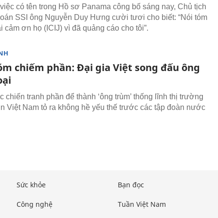
ề việc có tên trong Hồ sơ Panama công bố sáng nay, Chủ tịch
án SSI ông Nguyễn Duy Hưng cười tươi cho biết: “Nói tóm
hải cảm ơn họ (ICIJ) vì đã quảng cáo cho tôi”.
NH
óm chiếm phần: Đại gia Việt song đấu ông
oại
 chiến tranh phần để thành ‘ông trùm’ thống lĩnh thị trường
n Việt Nam tỏ ra không hề yếu thế trước các tập đoàn nước
Sức khỏe
Bạn đọc
Công nghệ
Tuần Việt Nam