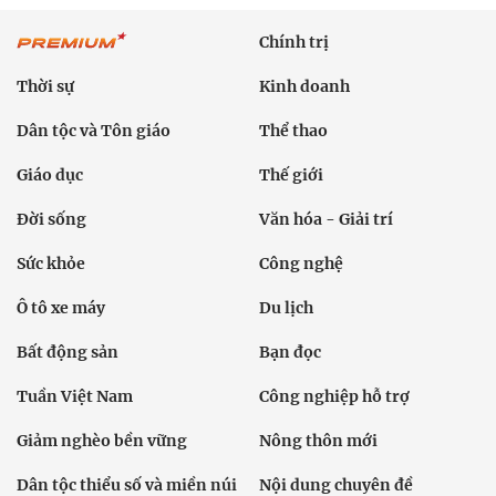
Chính trị
Thời sự
Kinh doanh
Dân tộc và Tôn giáo
Thể thao
Giáo dục
Thế giới
Đời sống
Văn hóa - Giải trí
Sức khỏe
Công nghệ
Ô tô xe máy
Du lịch
Bất động sản
Bạn đọc
Tuần Việt Nam
Công nghiệp hỗ trợ
Giảm nghèo bền vững
Nông thôn mới
Dân tộc thiểu số và miền núi
Nội dung chuyên đề