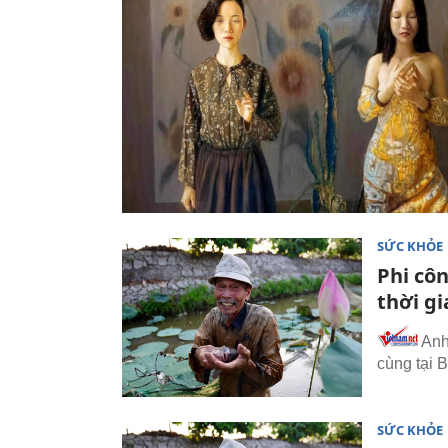
SỨC KHỎE
Phi cô
thời g
Anh
cùng tại B
SỨC KHỎE