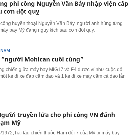
ng phi công Nguyễn Văn Bảy nhập viện cấp
u cơn đột quỵ
 công huyền thoại Nguyễn Văn Bảy, người anh hùng từng
 máy bay Mỹ đang nguy kịch sau cơn đột quỵ.
T NAM
“người Mohican cuối cùng”
g chiến giữa máy bay MiG17 và F4 được ví như cuộc đối
một kẻ đi xe đạp cầm dao và 1 kẻ đi xe máy cầm cả dao lẫn
 Người truyền lửa cho phi công VN đánh
hạm Mỹ
/1972, hai tàu chiến thuộc Hạm đội 7 của Mỹ bị máy bay