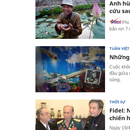
Anh hù
cứu sa
Phi
bắn rơi 7
TUẦN VIỆ
Những 
Cuộc khôn
đầu giữa 
súng.
THỜI SỰ
Fidel:
chiến 
Ngày 19/4