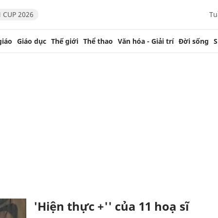
 CUP 2026
Tu
giáo
Giáo dục
Thế giới
Thể thao
Văn hóa - Giải trí
Đời sống
S
'Hiện thực +'' của 11 hoạ sĩ