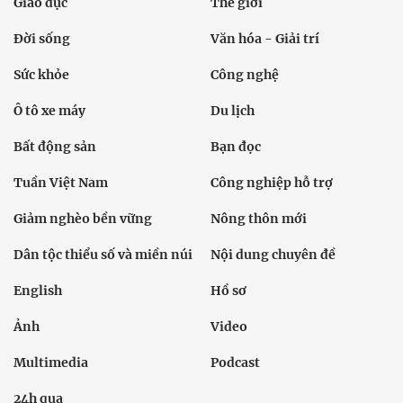
Giáo dục
Thế giới
Đời sống
Văn hóa - Giải trí
Sức khỏe
Công nghệ
Ô tô xe máy
Du lịch
Bất động sản
Bạn đọc
Tuần Việt Nam
Công nghiệp hỗ trợ
Giảm nghèo bền vững
Nông thôn mới
Dân tộc thiểu số và miền núi
Nội dung chuyên đề
English
Hồ sơ
Ảnh
Video
Multimedia
Podcast
24h qua