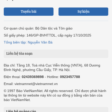
Tuyến bài
Sự kiện
Cơ quan chủ quản: Bộ Dân tộc và Tôn giáo
Số giấy phép: 146/GP-BVHTTDL, cấp ngày 17/10/2025
Tổng biên tập: Nguyễn Văn Bá
Liên hệ tòa soạn
Địa chỉ: Tầng 18, Toà nhà Cục Viễn thông (VNTA), 68 Dương
Đình Nghệ, phường Cầu Giấy, TP. Hà Nội.
Điện thoại:
02439369898
- Hotline:
0923457788
Email: vietnamnet@vietnamnet.vn
© 1997 Báo VietNamNet. All rights reserved. Chỉ được phát hành
lại thông tin từ website này khi có sự đồng ý bằng văn bản của
báo VietNamNet.
Liên hệ quảng cáo