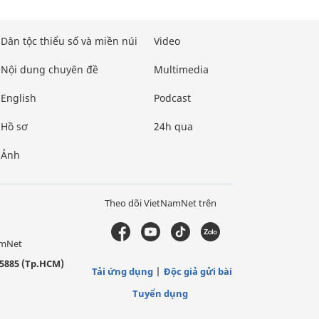
Dân tộc thiểu số và miền núi
Video
Nội dung chuyên đề
Multimedia
English
Podcast
Hồ sơ
24h qua
Ảnh
Theo dõi VietNamNet trên
amNet
5885 (Tp.HCM)
Tải ứng dụng
Độc giả gửi bài
Tuyển dụng