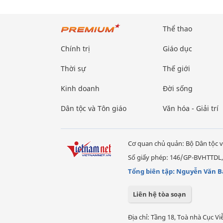
Thể thao
Chính trị
Giáo dục
Thời sự
Thế giới
Kinh doanh
Đời sống
Dân tộc và Tôn giáo
Văn hóa - Giải trí
Cơ quan chủ quản: Bộ Dân tộc v
Số giấy phép: 146/GP-BVHTTDL,
Tổng biên tập: Nguyễn Văn B
Liên hệ tòa soạn
Địa chỉ: Tầng 18, Toà nhà Cục 