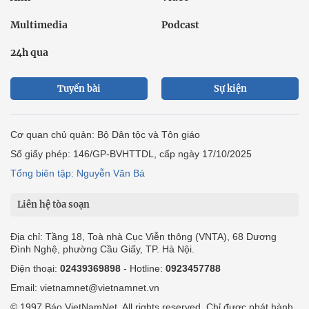
Multimedia
Podcast
24h qua
Tuyến bài
Sự kiện
Cơ quan chủ quản: Bộ Dân tộc và Tôn giáo
Số giấy phép: 146/GP-BVHTTDL, cấp ngày 17/10/2025
Tổng biên tập: Nguyễn Văn Bá
Liên hệ tòa soạn
Địa chỉ: Tầng 18, Toà nhà Cục Viễn thông (VNTA), 68 Dương
Đình Nghệ, phường Cầu Giấy, TP. Hà Nội.
Điện thoại:
02439369898
- Hotline:
0923457788
Email: vietnamnet@vietnamnet.vn
© 1997 Báo VietNamNet. All rights reserved. Chỉ được phát hành