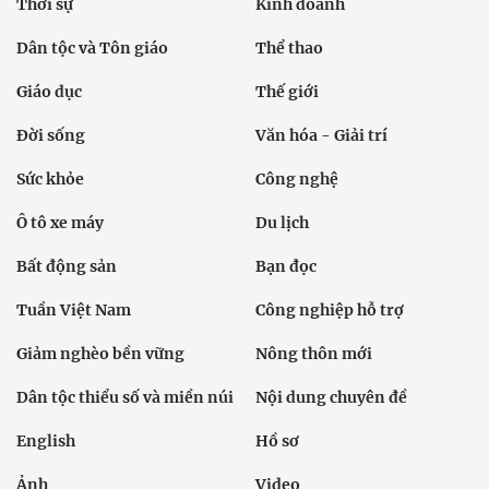
Thời sự
Kinh doanh
Dân tộc và Tôn giáo
Thể thao
Giáo dục
Thế giới
Đời sống
Văn hóa - Giải trí
Sức khỏe
Công nghệ
Ô tô xe máy
Du lịch
Bất động sản
Bạn đọc
Tuần Việt Nam
Công nghiệp hỗ trợ
Giảm nghèo bền vững
Nông thôn mới
Dân tộc thiểu số và miền núi
Nội dung chuyên đề
English
Hồ sơ
Ảnh
Video