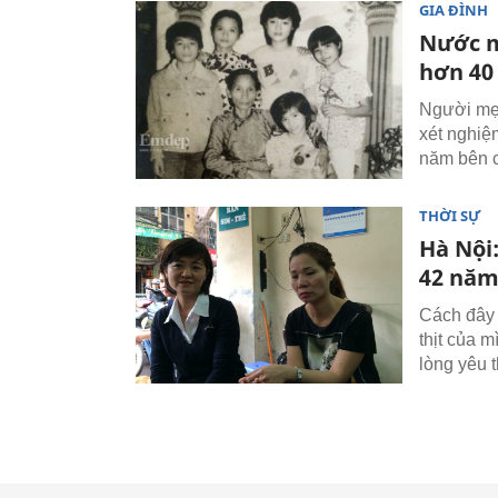
GIA ĐÌNH
Nước m
hơn 40
Người mẹ 
xét nghiệ
năm bên c
THỜI SỰ
Hà Nội
42 nă
Cách đây 
thịt của m
lòng yêu