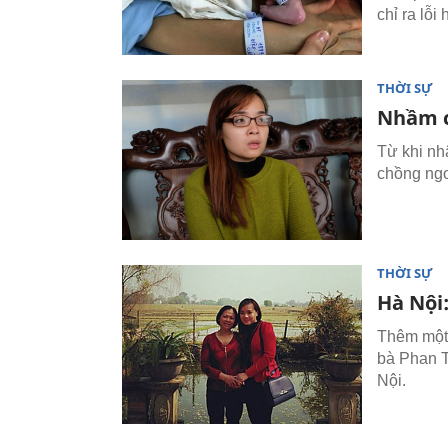
chỉ ra lỗi
THỜI SỰ
Nhầm c
Từ khi nh
chồng ngơ
THỜI SỰ
Hà Nội
Thêm một 
bà Phan 
Nội.