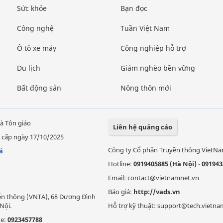
Sức khỏe
Bạn đọc
Công nghệ
Tuần Việt Nam
Ô tô xe máy
Công nghiệp hỗ trợ
Du lịch
Giảm nghèo bền vững
Bất động sản
Nông thôn mới
à Tôn giáo
Liên hệ quảng cáo
 cấp ngày 17/10/2025
Công ty Cổ phần Truyền thông VietN
á
Hotline:
0919405885 (Hà Nội)
-
091943
Email: contact@vietnamnet.vn
Báo giá:
http://vads.vn
Viễn thông (VNTA), 68 Dương Đình
Nội.
Hỗ trợ kỹ thuật: support@tech.vietna
ne:
0923457788