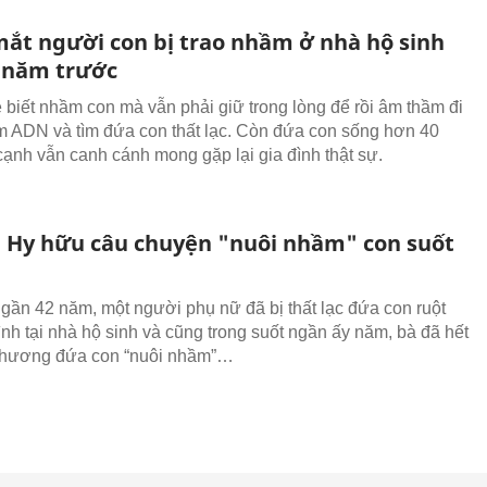
ắt người con bị trao nhầm ở nhà hộ sinh
 năm trước
biết nhầm con mà vẫn phải giữ trong lòng để rồi âm thầm đi
m ADN và tìm đứa con thất lạc. Còn đứa con sống hơn 40
ạnh vẫn canh cánh mong gặp lại gia đình thật sự.
: Hy hữu câu chuyện "nuôi nhầm" con suốt
m
gần 42 năm, một người phụ nữ đã bị thất lạc đứa con ruột
ình tại nhà hộ sinh và cũng trong suốt ngần ấy năm, bà đã hết
 thương đứa con “nuôi nhầm”…