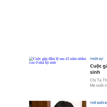
THỜI SỰ
Cuộc g
sinh
Chị Tạ Th
Mẹ nuôi c
THẾ GIỚI 