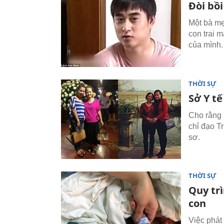
Đòi bồ
Một bà mẹ
con trai 
của mình.
THỜI SỰ
Sở Y t
Cho rằng 
chỉ đạo T
sơ.
THỜI SỰ
Quy trì
con
Việc phát