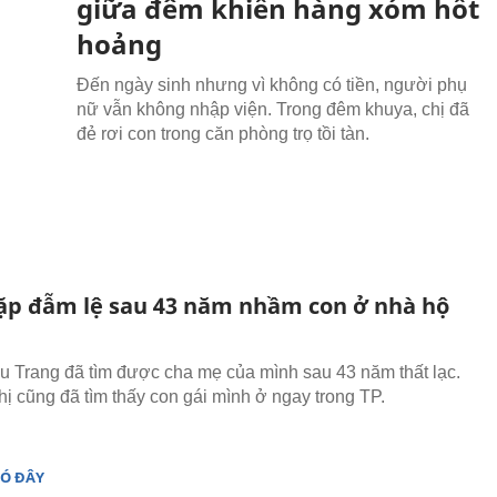
giữa đêm khiến hàng xóm hốt
hoảng
Đến ngày sinh nhưng vì không có tiền, người phụ
nữ vẫn không nhập viện. Trong đêm khuya, chị đã
đẻ rơi con trong căn phòng trọ tồi tàn.
ặp đẫm lệ sau 43 năm nhầm con ở nhà hộ
u Trang đã tìm được cha mẹ của mình sau 43 năm thất lạc.
hị cũng đã tìm thấy con gái mình ở ngay trong TP.
ĐÓ ĐÂY