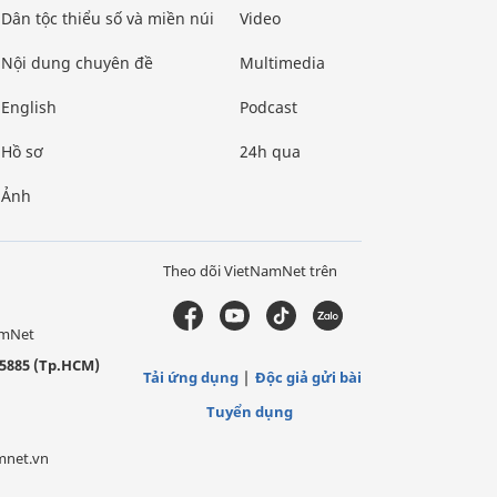
Dân tộc thiểu số và miền núi
Video
Nội dung chuyên đề
Multimedia
English
Podcast
Hồ sơ
24h qua
Ảnh
Theo dõi VietNamNet trên
amNet
5885 (Tp.HCM)
Tải ứng dụng
Độc giả gửi bài
Tuyển dụng
mnet.vn