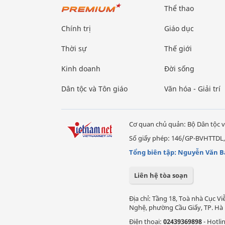
Thể thao
Chính trị
Giáo dục
Thời sự
Thế giới
Kinh doanh
Đời sống
Dân tộc và Tôn giáo
Văn hóa - Giải trí
Cơ quan chủ quản: Bộ Dân tộc v
Số giấy phép: 146/GP-BVHTTDL,
Tổng biên tập: Nguyễn Văn B
Liên hệ tòa soạn
Địa chỉ: Tầng 18, Toà nhà Cục 
Nghệ, phường Cầu Giấy, TP. Hà 
Điện thoại:
02439369898
- Hotli