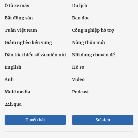
Ô tô xe máy
Du lịch
Bất động sản
Bạn đọc
Tuần Việt Nam
Công nghiệp hỗ trợ
Giảm nghèo bền vững
Nông thôn mới
Dân tộc thiểu số và miền núi
Nội dung chuyên đề
English
Hồ sơ
Ảnh
Video
Multimedia
Podcast
24h qua
Tuyến bài
Sự kiện