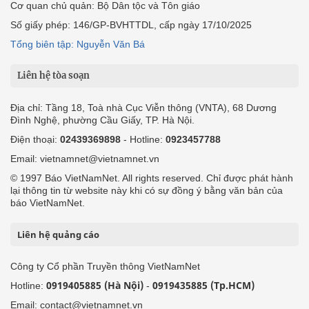
Cơ quan chủ quản: Bộ Dân tộc và Tôn giáo
Số giấy phép: 146/GP-BVHTTDL, cấp ngày 17/10/2025
Tổng biên tập: Nguyễn Văn Bá
Liên hệ tòa soạn
Địa chỉ: Tầng 18, Toà nhà Cục Viễn thông (VNTA), 68 Dương
Đình Nghệ, phường Cầu Giấy, TP. Hà Nội.
Điện thoại:
02439369898
- Hotline:
0923457788
Email: vietnamnet@vietnamnet.vn
© 1997 Báo VietNamNet. All rights reserved. Chỉ được phát hành
lại thông tin từ website này khi có sự đồng ý bằng văn bản của
báo VietNamNet.
Liên hệ quảng cáo
Công ty Cổ phần Truyền thông VietNamNet
0919405885 (Hà Nội)
0919435885 (Tp.HCM)
Hotline:
-
Email: contact@vietnamnet.vn