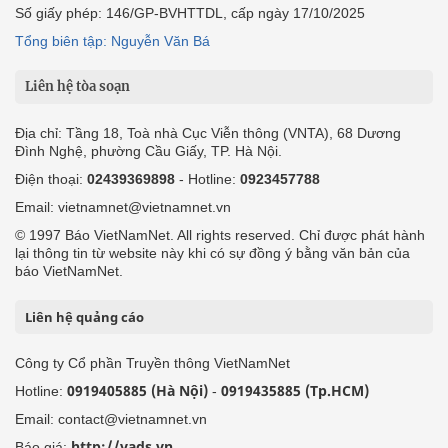
Số giấy phép: 146/GP-BVHTTDL, cấp ngày 17/10/2025
Tổng biên tập: Nguyễn Văn Bá
Liên hệ tòa soạn
Địa chỉ: Tầng 18, Toà nhà Cục Viễn thông (VNTA), 68 Dương
Đình Nghệ, phường Cầu Giấy, TP. Hà Nội.
Điện thoại:
02439369898
- Hotline:
0923457788
Email: vietnamnet@vietnamnet.vn
© 1997 Báo VietNamNet. All rights reserved. Chỉ được phát hành
lại thông tin từ website này khi có sự đồng ý bằng văn bản của
báo VietNamNet.
Liên hệ quảng cáo
Công ty Cổ phần Truyền thông VietNamNet
0919405885 (Hà Nội)
0919435885 (Tp.HCM)
Hotline:
-
Email: contact@vietnamnet.vn
http://vads.vn
Báo giá: