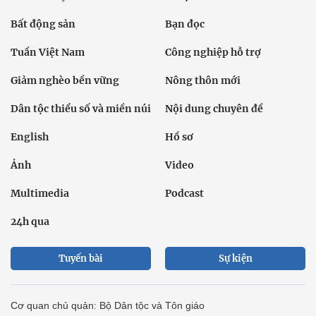
Bất động sản
Bạn đọc
Tuần Việt Nam
Công nghiệp hỗ trợ
Giảm nghèo bền vững
Nông thôn mới
Dân tộc thiểu số và miền núi
Nội dung chuyên đề
English
Hồ sơ
Ảnh
Video
Multimedia
Podcast
24h qua
Tuyến bài
Sự kiện
Cơ quan chủ quản: Bộ Dân tộc và Tôn giáo