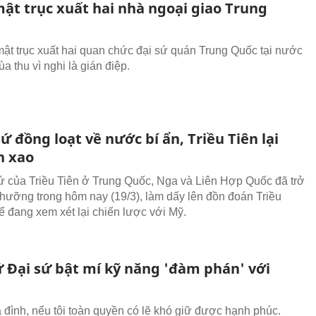
mật trục xuất hai nhà ngoại giao Trung
mật trục xuất hai quan chức đại sứ quán Trung Quốc tại nước
a thu vì nghi là gián điệp.
sứ đồng loạt về nước bí ẩn, Triều Tiên lại
n xao
ứ của Triều Tiên ở Trung Quốc, Nga và Liên Hợp Quốc đã trở
hưỡng trong hôm nay (19/3), làm dấy lên đồn đoán Triều
hể đang xem xét lại chiến lược với Mỹ.
 Đại sứ bật mí kỹ năng 'đàm phán' với
a đình, nếu tôi toàn quyền có lẽ khó giữ được hạnh phúc.