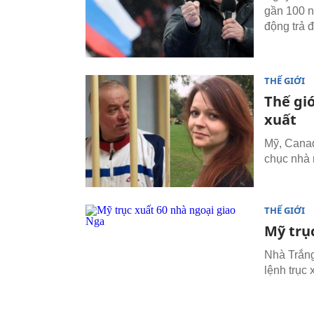
gần 100 n
động trả 
THẾ GIỚI
Thế giớ
xuất
Mỹ, Canad
chục nhà 
THẾ GIỚI
Mỹ trụ
Nhà Trắng
lệnh trục