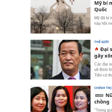
Mỹ bí 
Quốc
Mỹ đã bí 
này hồi mù
THẾ GIỚI
Đại 
gây xô
Các đại s
về Bình N
Tiên có t
CHÍNH TRỊ
Nữ
chồng
"Trong gi