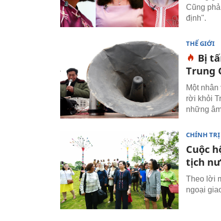
Cũng phải
định".
THẾ GIỚI
Bị t
Trung 
Một nhân 
rời khỏi 
những âm 
CHÍNH TRỊ
Cuộc h
tịch n
Theo lời 
ngoại gia