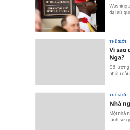
Washingto
đại sứ qu
THẾ GIỚI
Vì sao 
Nga?
Số lượng 
nhiều câu 
THẾ GIỚI
Nhà ngo
Một nhà n
lãnh sự q