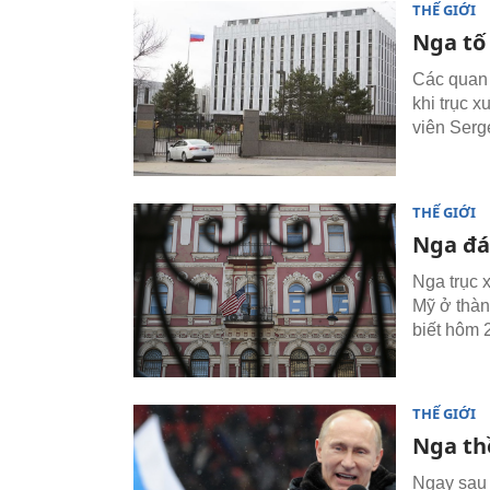
THẾ GIỚI
Nga tố
Các quan 
khi trục 
viên Serge
THẾ GIỚI
Nga đáp
Nga trục 
Mỹ ở thàn
biết hôm 
THẾ GIỚI
Nga th
Ngay sau 