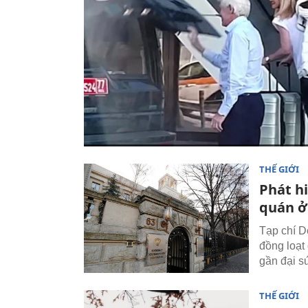
THẾ GIỚI
Phát h
quán ở
Tạp chí D
đồng loạt
gần đại s
THẾ GIỚI