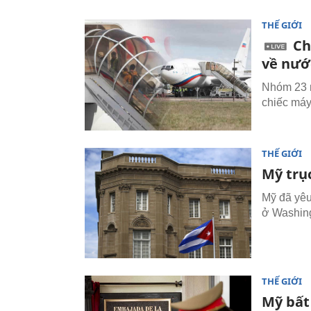
THẾ GIỚI
Ch
về nướ
Nhóm 23 n
chiếc máy
THẾ GIỚI
Mỹ trụ
Mỹ đã yêu
ở Washing
THẾ GIỚI
Mỹ bất