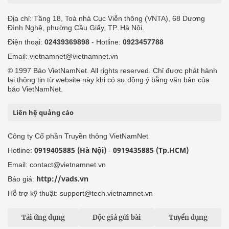
Địa chỉ: Tầng 18, Toà nhà Cục Viễn thông (VNTA), 68 Dương
Đình Nghệ, phường Cầu Giấy, TP. Hà Nội.
Điện thoại:
02439369898
- Hotline:
0923457788
Email: vietnamnet@vietnamnet.vn
© 1997 Báo VietNamNet. All rights reserved. Chỉ được phát hành
lại thông tin từ website này khi có sự đồng ý bằng văn bản của
báo VietNamNet.
Liên hệ quảng cáo
Công ty Cổ phần Truyền thông VietNamNet
0919405885 (Hà Nội)
0919435885 (Tp.HCM)
Hotline:
-
Email: contact@vietnamnet.vn
http://vads.vn
Báo giá:
Hỗ trợ kỹ thuật: support@tech.vietnamnet.vn
Tải ứng dụng
Độc giả gửi bài
Tuyển dụng