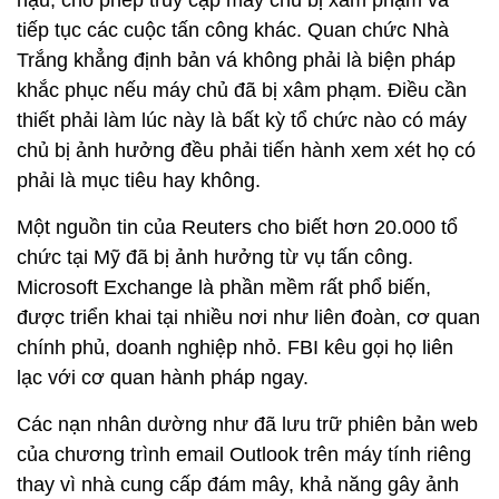
hậu, cho phép truy cập máy chủ bị xâm phạm và
tiếp tục các cuộc tấn công khác. Quan chức Nhà
Trắng khẳng định bản vá không phải là biện pháp
khắc phục nếu máy chủ đã bị xâm phạm. Điều cần
thiết phải làm lúc này là bất kỳ tổ chức nào có máy
chủ bị ảnh hưởng đều phải tiến hành xem xét họ có
phải là mục tiêu hay không.
Một nguồn tin của Reuters cho biết hơn 20.000 tổ
chức tại Mỹ đã bị ảnh hưởng từ vụ tấn công.
Microsoft Exchange là phần mềm rất phổ biến,
được triển khai tại nhiều nơi như liên đoàn, cơ quan
chính phủ, doanh nghiệp nhỏ. FBI kêu gọi họ liên
lạc với cơ quan hành pháp ngay.
Các nạn nhân dường như đã lưu trữ phiên bản web
của chương trình email Outlook trên máy tính riêng
thay vì nhà cung cấp đám mây, khả năng gây ảnh