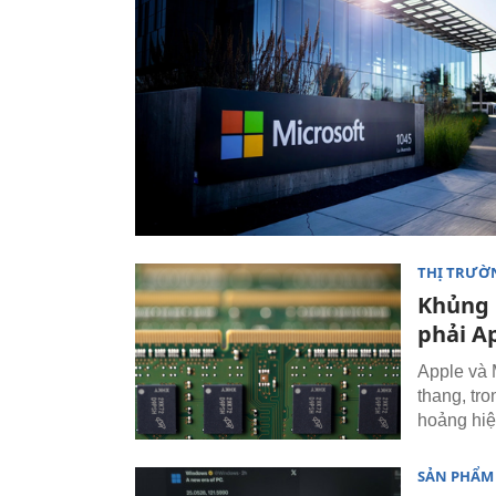
THỊ TRƯỜ
Khủng 
phải Ap
Apple và M
thang, tr
hoảng hiệ
SẢN PHẨM