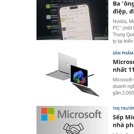
Ba 'ôn
điệp, đ
Nvidia, M
PC" (một 
Trung Quố
ty tại tri
SẢN PHẨM
Microso
nhất 1
Microsoft
doanh nghi
gần 2.000
THỊ TRƯỜ
Sếp Mic
nhà ph