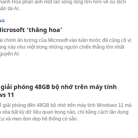
hanh Hoa phản ánh một làn sóng rộng lớn hơn về sự dịch
ân tài AI.
NG
icrosoft ‘thăng hoa’
ài chính ấn tượng của Microsoft vào tuần trước đã củng cố vị
ãng này như một trong những người chiến thắng lớn nhất
nguyên AI.
 giải phóng 48GB bộ nhớ trên máy tính
s 11
ể giải phóng đến 48GB bộ nhớ trên máy tính Windows 11 mà
 xóa bất kỳ dữ liệu quan trọng nào, chỉ bằng cách tận dụng
cụ và mẹo dọn dẹp hệ thống có sẵn.