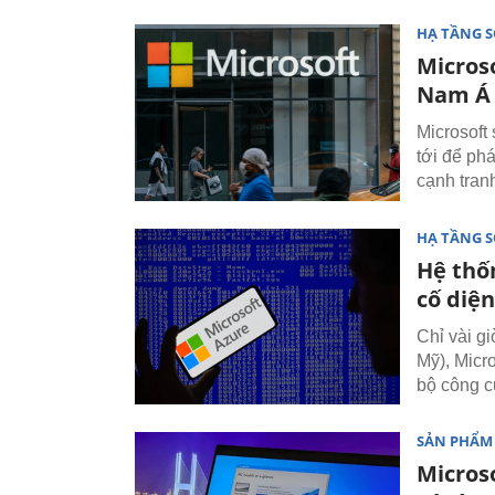
HẠ TẦNG 
Micros
Nam Á
Microsoft
tới để phá
cạnh tranh
HẠ TẦNG 
Hệ thố
cố diệ
Chỉ vài g
Mỹ), Micr
bộ công c
SẢN PHẨM
Micros