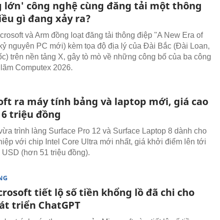
g lớn' công nghệ cùng đăng tải một thông
iều gì đang xảy ra?
icrosoft và Arm đồng loạt đăng tải thông điệp "A New Era of
kỷ nguyên PC mới) kèm tọa độ địa lý của Đài Bắc (Đài Loan,
c) trên nền tảng X, gây tò mò về những công bố của ba công
ển lãm Computex 2026.
ft ra máy tính bảng và laptop mới, giá cao
16 triệu đồng
 vừa trình làng Surface Pro 12 và Surface Laptop 8 dành cho
ệp với chip Intel Core Ultra mới nhất, giá khởi điểm lên tới
 USD (hơn 51 triệu đồng).
NG
rosoft tiết lộ số tiền khổng lồ đã chi cho
át triển ChatGPT