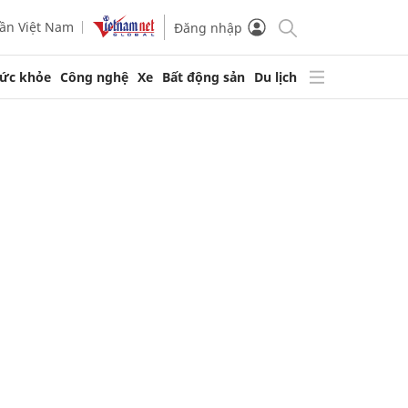
ần Việt Nam
Đăng nhập
ức khỏe
Công nghệ
Xe
Bất động sản
Du lịch