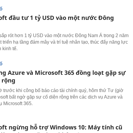
SỐ
oft đầu tư 1 tỷ USD vào một nước Đông
 sắp rót hơn 1 tỷ USD vào một nước Đông Nam Á trong 2 năm
t triển hạ tầng đám mây và trí tuệ nhân tạo, thúc đẩy năng lực
 kinh tế.
SỐ
ng Azure và Microsoft 365 đồng loạt gặp sự
n rộng
iờ trước khi công bố báo cáo tài chính quý, hôm thứ Tư (giờ
osoft bất ngờ gặp sự cố diện rộng trên các dịch vụ Azure và
ụ Microsoft 365.
oft ngừng hỗ trợ Windows 10: Máy tính cũ