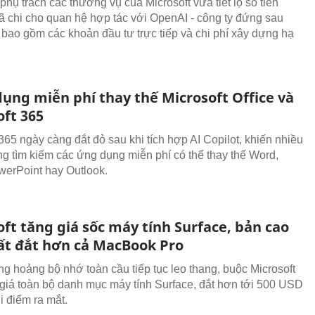
hụ trách các thương vụ của Microsoft vừa tiết lộ số tiền
ã chi cho quan hệ hợp tác với OpenAI - công ty đứng sau
bao gồm các khoản đầu tư trực tiếp và chi phí xây dựng hạ
dụng miễn phí thay thế Microsoft Office và
oft 365
365 ngày càng đắt đỏ sau khi tích hợp AI Copilot, khiến nhiều
g tìm kiếm các ứng dụng miễn phí có thể thay thế Word,
werPoint hay Outlook.
ft tăng giá sốc máy tính Surface, bản cao
ất đắt hơn cả MacBook Pro
g hoảng bộ nhớ toàn cầu tiếp tục leo thang, buộc Microsoft
 giá toàn bộ danh mục máy tính Surface, đắt hơn tới 500 USD
i điểm ra mắt.