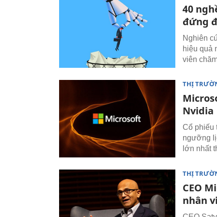
40 ngh
đứng đ
Nghiên cứ
hiệu quả 
viên chăm
THỊ TRƯỜ
Micros
Nvidia
Cổ phiếu 
ngưỡng lị
lớn nhất t
THỊ TRƯỜ
CEO Mic
nhân v
CEO Satya