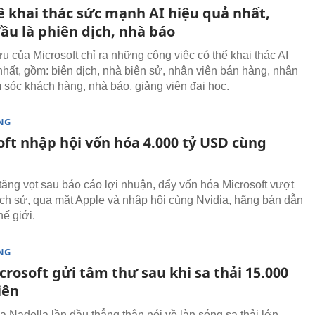
ề khai thác sức mạnh AI hiệu quả nhất,
ầu là phiên dịch, nhà báo
u của Microsoft chỉ ra những công việc có thể khai thác AI
nhất, gồm: biên dịch, nhà biên sử, nhân viên bán hàng, nhân
 sóc khách hàng, nhà báo, giảng viên đại học.
NG
oft nhập hội vốn hóa 4.000 tỷ USD cùng
tăng vọt sau báo cáo lợi nhuận, đẩy vốn hóa Microsoft vượt
ch sử, qua mặt Apple và nhập hội cùng Nvidia, hãng bán dẫn
hế giới.
NG
rosoft gửi tâm thư sau khi sa thải 15.000
iên
 Nadella lần đầu thẳng thắn nói về làn sóng sa thải lớn