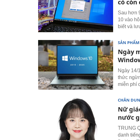
có còn
Sau hơn 9
10 vào hô
biết và l
SẢN PHẨM
Ngày m
Window
Ngày 14/1
thức ngừn
miễn phí 
CHÂN DU
Nữ giá
nước g
TRUNG QUỐ
danh tiến