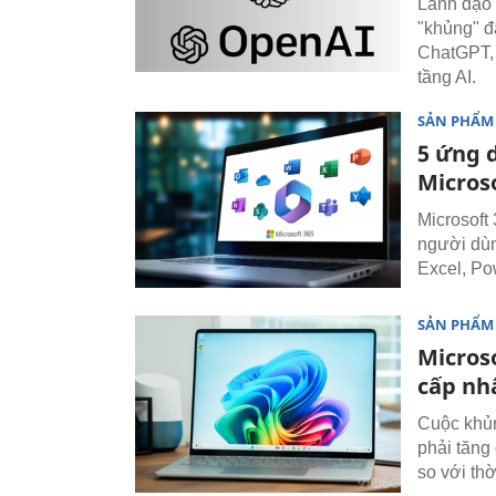
Lãnh đạo p
"khủng" đ
ChatGPT, 
tầng AI.
SẢN PHẨM
5 ứng 
Micros
Microsoft 
người dùn
Excel, Po
SẢN PHẨM
Microso
cấp nh
Cuộc khủn
phải tăng
so với thờ