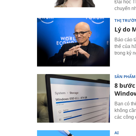
Đại học T
chuyển nh
THỊ TRƯỜ
Lý do M
Báo cáo t
thế của h
trong kỷ 
SẢN PHẨM
8 bước
Window
Bạn có th
không cần
các công 
AI