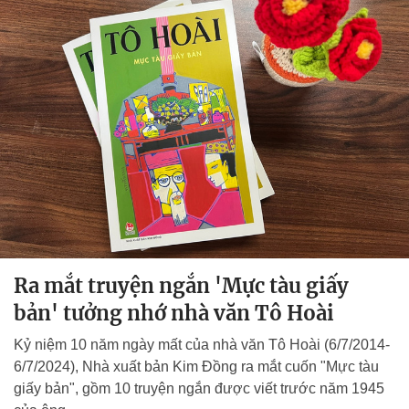
Ra mắt truyện ngắn 'Mực tàu giấy
bản' tưởng nhớ nhà văn Tô Hoài
Kỷ niệm 10 năm ngày mất của nhà văn Tô Hoài (6/7/2014-
6/7/2024), Nhà xuất bản Kim Đồng ra mắt cuốn "Mực tàu
giấy bản", gồm 10 truyện ngắn được viết trước năm 1945