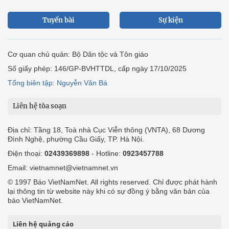
Tuyến bài
Sự kiện
Cơ quan chủ quản: Bộ Dân tộc và Tôn giáo
Số giấy phép: 146/GP-BVHTTDL, cấp ngày 17/10/2025
Tổng biên tập: Nguyễn Văn Bá
Liên hệ tòa soạn
Địa chỉ: Tầng 18, Toà nhà Cục Viễn thông (VNTA), 68 Dương
Đình Nghệ, phường Cầu Giấy, TP. Hà Nội.
Điện thoại:
02439369898
- Hotline:
0923457788
Email: vietnamnet@vietnamnet.vn
© 1997 Báo VietNamNet. All rights reserved. Chỉ được phát hành
lại thông tin từ website này khi có sự đồng ý bằng văn bản của
báo VietNamNet.
Liên hệ quảng cáo