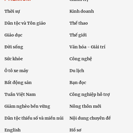
Thời sự
Kinh doanh
Dân tộc và Tôn giáo
Thể thao
Giáo dục
Thế giới
Đời sống
Văn hóa - Giải trí
Sức khỏe
Công nghệ
Ô tô xe máy
Du lịch
Bất động sản
Bạn đọc
Tuần Việt Nam
Công nghiệp hỗ trợ
Giảm nghèo bền vững
Nông thôn mới
Dân tộc thiểu số và miền núi
Nội dung chuyên đề
English
Hồ sơ