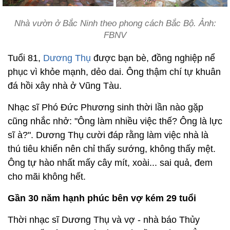
Nhà vườn ở Bắc Ninh theo phong cách Bắc Bộ. Ảnh:
FBNV
Tuổi 81,
Dương Thụ
được bạn bè, đồng nghiệp nể
phục vì khỏe mạnh, dẻo dai. Ông thậm chí tự khuân
đá hồi xây nhà ở Vũng Tàu.
Nhạc sĩ Phó Đức Phương sinh thời lần nào gặp
cũng nhắc nhở: "Ông làm nhiều việc thế? Ông là lực
sĩ à?". Dương Thụ cười đáp rằng làm việc nhà là
thú tiêu khiển nên chỉ thấy sướng, không thấy mệt.
Ông tự hào nhất mấy cây mít, xoài... sai quả, đem
cho mãi không hết.
Gần 30 năm hạnh phúc bên vợ kém 29 tuổi
Thời nhạc sĩ Dương Thụ và vợ - nhà báo Thủy