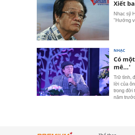
Xiết ba
Nhạc sỹ H
"Hướng về
NHẠC
Có một
mê...'
Trữ tình,
lời của ô
trong đời
năm trước