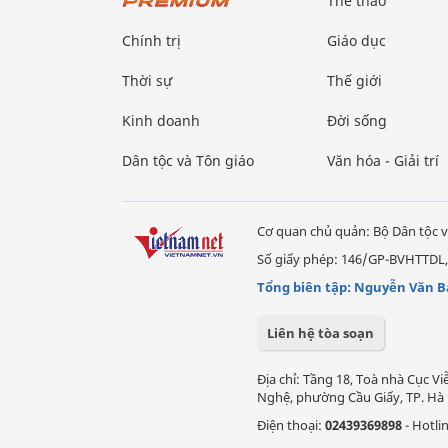
Thể thao
Chính trị
Giáo dục
Thời sự
Thế giới
Kinh doanh
Đời sống
Dân tộc và Tôn giáo
Văn hóa - Giải trí
Cơ quan chủ quản: Bộ Dân tộc v
Số giấy phép: 146/GP-BVHTTDL,
Tổng biên tập: Nguyễn Văn B
Liên hệ tòa soạn
Địa chỉ: Tầng 18, Toà nhà Cục 
Nghệ, phường Cầu Giấy, TP. Hà 
Điện thoại:
02439369898
- Hotli