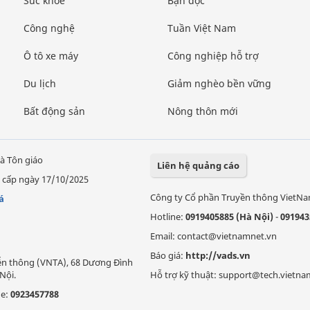
Sức khỏe
Bạn đọc
Công nghệ
Tuần Việt Nam
Ô tô xe máy
Công nghiệp hỗ trợ
Du lịch
Giảm nghèo bền vững
Bất động sản
Nông thôn mới
à Tôn giáo
Liên hệ quảng cáo
 cấp ngày 17/10/2025
Công ty Cổ phần Truyền thông VietN
á
Hotline:
0919405885 (Hà Nội)
-
091943
Email: contact@vietnamnet.vn
Báo giá:
http://vads.vn
Viễn thông (VNTA), 68 Dương Đình
Nội.
Hỗ trợ kỹ thuật: support@tech.vietna
ne:
0923457788