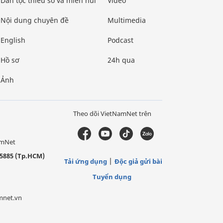
Dân tộc thiểu số và miền núi
Video
Nội dung chuyên đề
Multimedia
English
Podcast
Hồ sơ
24h qua
Ảnh
Theo dõi VietNamNet trên
amNet
5885 (Tp.HCM)
Tải ứng dụng
Độc giả gửi bài
Tuyển dụng
mnet.vn