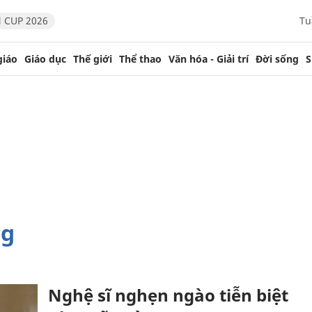
 CUP 2026
Tu
giáo
Giáo dục
Thế giới
Thể thao
Văn hóa - Giải trí
Đời sống
S
ng
Nghệ sĩ nghẹn ngào tiễn biệt