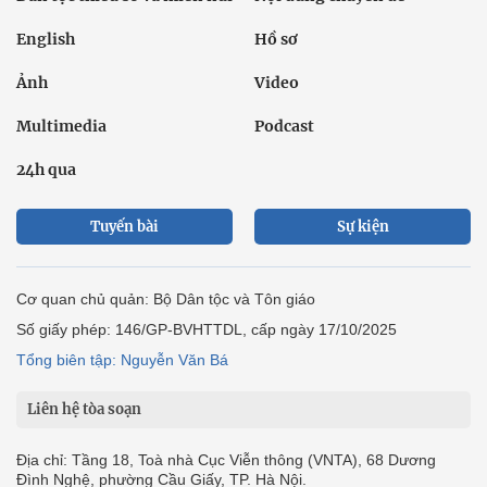
English
Hồ sơ
Ảnh
Video
Multimedia
Podcast
24h qua
Tuyến bài
Sự kiện
Cơ quan chủ quản: Bộ Dân tộc và Tôn giáo
Số giấy phép: 146/GP-BVHTTDL, cấp ngày 17/10/2025
Tổng biên tập: Nguyễn Văn Bá
Liên hệ tòa soạn
Địa chỉ: Tầng 18, Toà nhà Cục Viễn thông (VNTA), 68 Dương
Đình Nghệ, phường Cầu Giấy, TP. Hà Nội.