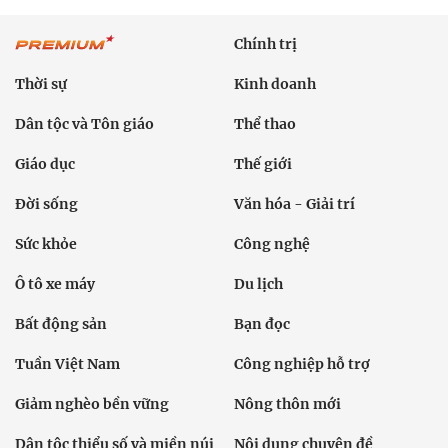
Chính trị
Thời sự
Kinh doanh
Dân tộc và Tôn giáo
Thể thao
Giáo dục
Thế giới
Đời sống
Văn hóa - Giải trí
Sức khỏe
Công nghệ
Ô tô xe máy
Du lịch
Bất động sản
Bạn đọc
Tuần Việt Nam
Công nghiệp hỗ trợ
Giảm nghèo bền vững
Nông thôn mới
Dân tộc thiểu số và miền núi
Nội dung chuyên đề