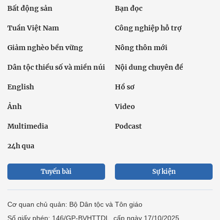
Bất động sản
Bạn đọc
Tuần Việt Nam
Công nghiệp hỗ trợ
Giảm nghèo bền vững
Nông thôn mới
Dân tộc thiểu số và miền núi
Nội dung chuyên đề
English
Hồ sơ
Ảnh
Video
Multimedia
Podcast
24h qua
Tuyến bài
Sự kiện
Cơ quan chủ quản: Bộ Dân tộc và Tôn giáo
Số giấy phép: 146/GP-BVHTTDL, cấp ngày 17/10/2025