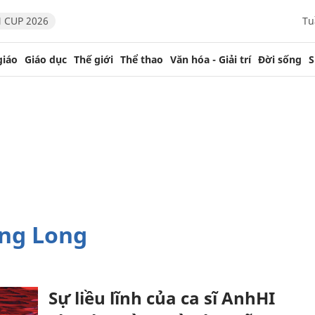
 CUP 2026
Tu
giáo
Giáo dục
Thế giới
Thể thao
Văn hóa - Giải trí
Đời sống
S
ang Long
Sự liều lĩnh của ca sĩ AnhHI