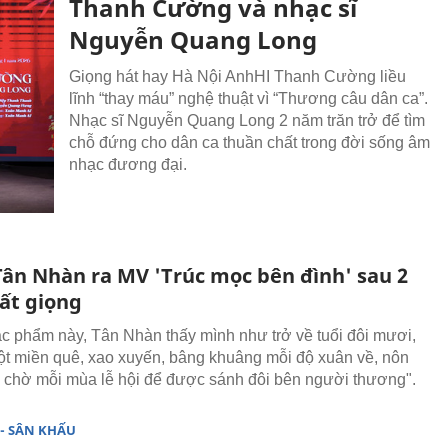
Thanh Cường và nhạc sĩ
Nguyễn Quang Long
Giọng hát hay Hà Nội AnhHI Thanh Cường liều
lĩnh “thay máu” nghệ thuật vì “Thương câu dân ca”.
Nhạc sĩ Nguyễn Quang Long 2 năm trăn trở để tìm
chỗ đứng cho dân ca thuần chất trong đời sống âm
nhạc đương đại.
ân Nhàn ra MV 'Trúc mọc bên đình' sau 2
t giọng
tác phẩm này, Tân Nhàn thấy mình như trở về tuổi đôi mươi,
ột miền quê, xao xuyến, bâng khuâng mỗi độ xuân về, nôn
chờ mỗi mùa lễ hội để được sánh đôi bên người thương".
- SÂN KHẤU