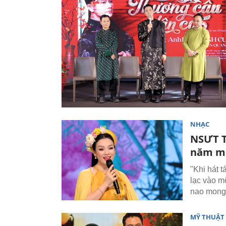
NHẠC
NSƯT T
năm mấ
"Khi hát 
lạc vào m
nao mong 
MỸ THUẬT 