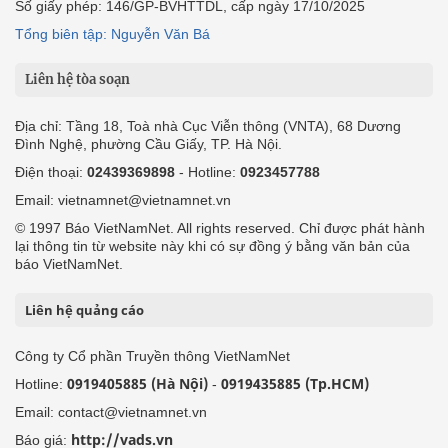
Số giấy phép: 146/GP-BVHTTDL, cấp ngày 17/10/2025
Tổng biên tập: Nguyễn Văn Bá
Liên hệ tòa soạn
Địa chỉ: Tầng 18, Toà nhà Cục Viễn thông (VNTA), 68 Dương
Đình Nghệ, phường Cầu Giấy, TP. Hà Nội.
Điện thoại:
02439369898
- Hotline:
0923457788
Email: vietnamnet@vietnamnet.vn
© 1997 Báo VietNamNet. All rights reserved. Chỉ được phát hành
lại thông tin từ website này khi có sự đồng ý bằng văn bản của
báo VietNamNet.
Liên hệ quảng cáo
Công ty Cổ phần Truyền thông VietNamNet
0919405885 (Hà Nội)
0919435885 (Tp.HCM)
Hotline:
-
Email: contact@vietnamnet.vn
http://vads.vn
Báo giá: