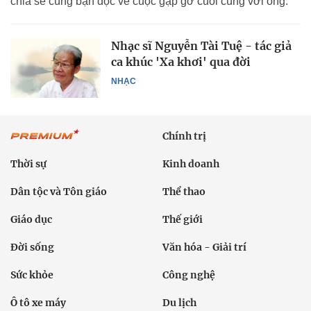
chia sẻ cùng bạn đọc về cuộc gặp gỡ cuối cùng với ông.
Nhạc sĩ Nguyễn Tài Tuệ - tác giả
ca khúc 'Xa khơi' qua đời
NHẠC
Chính trị
Thời sự
Kinh doanh
Dân tộc và Tôn giáo
Thể thao
Giáo dục
Thế giới
Đời sống
Văn hóa - Giải trí
Sức khỏe
Công nghệ
Ô tô xe máy
Du lịch