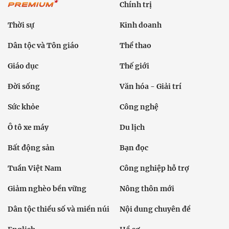
Chính trị
Thời sự
Kinh doanh
Dân tộc và Tôn giáo
Thể thao
Giáo dục
Thế giới
Đời sống
Văn hóa - Giải trí
Sức khỏe
Công nghệ
Ô tô xe máy
Du lịch
Bất động sản
Bạn đọc
Tuần Việt Nam
Công nghiệp hỗ trợ
Giảm nghèo bền vững
Nông thôn mới
Dân tộc thiểu số và miền núi
Nội dung chuyên đề