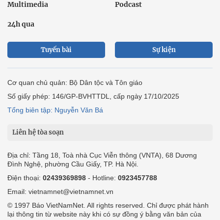
Multimedia
Podcast
24h qua
Tuyến bài
Sự kiện
Cơ quan chủ quản: Bộ Dân tộc và Tôn giáo
Số giấy phép: 146/GP-BVHTTDL, cấp ngày 17/10/2025
Tổng biên tập: Nguyễn Văn Bá
Liên hệ tòa soạn
Địa chỉ: Tầng 18, Toà nhà Cục Viễn thông (VNTA), 68 Dương
Đình Nghệ, phường Cầu Giấy, TP. Hà Nội.
Điện thoại:
02439369898
- Hotline:
0923457788
Email: vietnamnet@vietnamnet.vn
© 1997 Báo VietNamNet. All rights reserved. Chỉ được phát hành
lại thông tin từ website này khi có sự đồng ý bằng văn bản của