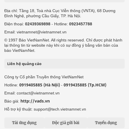
Địa chỉ: Tầng 18, Toà nhà Cục Viễn thông (VNTA), 68 Dương
Đình Nghệ, phường Cầu Giấy, TP. Hà Nội.
Điện thoại:
02439369898
- Hotline:
0923457788
Email: vietnamnet@vietnamnet.vn
© 1997 Báo VietNamNet. All rights reserved. Chỉ được phát hành
lại thông tin từ website này khi có sự đồng ý bằng văn bản của
báo VietNamNet.
Liên hệ quảng cáo
Công ty Cổ phần Truyền thông VietNamNet
0919405885 (Hà Nội)
0919435885 (Tp.HCM)
Hotline:
-
Email: contact@vietnamnet.vn
http://vads.vn
Báo giá:
Hỗ trợ kỹ thuật: support@tech.vietnamnet.vn
Tải ứng dụng
Độc giả gửi bài
Tuyển dụng