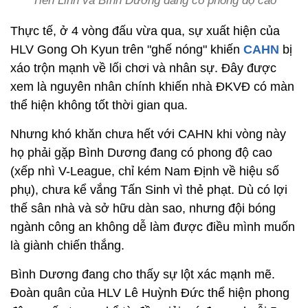
Tiến Linh và Bình Dương đang có phong độ cao
Thực tế, ở 4 vòng đấu vừa qua, sự xuất hiện của
HLV Gong Oh Kyun trên "ghế nóng" khiến
CAHN
bị
xáo trộn mạnh về lối chơi và nhân sự. Đây được
xem là nguyên nhân chính khiến nhà ĐKVĐ có màn
thể hiện không tốt thời gian qua.
Nhưng khó khăn chưa hết với CAHN khi vòng này
họ phải gặp Bình Dương đang có phong độ cao
(xếp nhì V-League, chỉ kém Nam Định về hiệu số
phụ), chưa kể vắng Tấn Sinh vì thẻ phạt. Dù có lợi
thế sân nhà và sở hữu dàn sao, nhưng đội bóng
ngành công an không dễ làm được điều mình muốn
là giành chiến thắng.
Bình Dương đang cho thấy sự lột xác mạnh mẽ.
Đoàn quân của HLV Lê Huỳnh Đức thể hiện phong