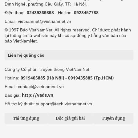
Đình Nghệ, phường Cầu Giấy, TP. Hà Nội.
Điện thoại:
02439369898
- Hotline:
0923457788
Email: vietnamnet@vietnamnet.vn
© 1997 Báo VietNamNet. All rights reserved. Chỉ được phát hành
lại thông tin từ website này khi có sự đồng ý bằng văn bản của
báo VietNamNet.
Liên hệ quảng cáo
Công ty Cổ phần Truyền thông VietNamNet
0919405885 (Hà Nội)
0919435885 (Tp.HCM)
Hotline:
-
Email: contact@vietnamnet.vn
http://vads.vn
Báo giá:
Hỗ trợ kỹ thuật: support@tech.vietnamnet.vn
Tải ứng dụng
Độc giả gửi bài
Tuyển dụng