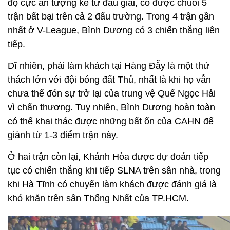
độ cực ấn tượng kể từ đầu giải, có được chuỗi 5
trận bất bại trên cả 2 đấu trường. Trong 4 trận gần
nhất ở V-League, Bình Dương có 3 chiến thắng liên
tiếp.
Dĩ nhiên, phải làm khách tại Hàng Đẫy là một thử
thách lớn với đội bóng đất Thủ, nhất là khi họ vẫn
chưa thể đón sự trở lại của trung vệ Quế Ngọc Hải
vì chấn thương. Tuy nhiên, Bình Dương hoàn toàn
có thể khai thác được những bất ổn của CAHN để
giành từ 1-3 điểm trận này.
Ở hai trận còn lại, Khánh Hòa được dự đoán tiếp
tục có chiến thắng khi tiếp SLNA trên sân nhà, trong
khi Hà Tĩnh có chuyến làm khách được đánh giá là
khó khăn trên sân Thống Nhất của TP.HCM.