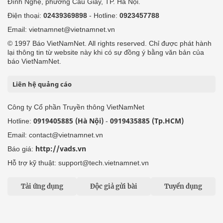
Đình Nghệ, phường Cầu Giấy, TP. Hà Nội.
Điện thoại:
02439369898
- Hotline:
0923457788
Email: vietnamnet@vietnamnet.vn
© 1997 Báo VietNamNet. All rights reserved. Chỉ được phát hành
lại thông tin từ website này khi có sự đồng ý bằng văn bản của
báo VietNamNet.
Liên hệ quảng cáo
Công ty Cổ phần Truyền thông VietNamNet
0919405885 (Hà Nội)
0919435885 (Tp.HCM)
Hotline:
-
Email: contact@vietnamnet.vn
http://vads.vn
Báo giá:
Hỗ trợ kỹ thuật: support@tech.vietnamnet.vn
Tải ứng dụng
Độc giả gửi bài
Tuyển dụng