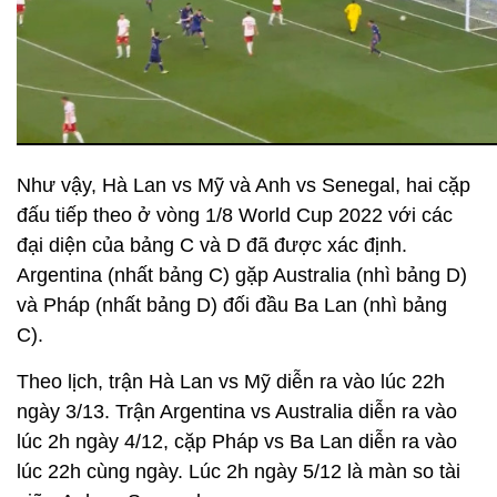
Như vậy, Hà Lan vs Mỹ và Anh vs Senegal, hai cặp
đấu tiếp theo ở vòng 1/8 World Cup 2022 với các
đại diện của bảng C và D đã được xác định.
Argentina (nhất bảng C) gặp Australia (nhì bảng D)
và Pháp (nhất bảng D) đối đầu Ba Lan (nhì bảng
C).
Theo lịch, trận Hà Lan vs Mỹ diễn ra vào lúc 22h
ngày 3/13. Trận Argentina vs Australia diễn ra vào
lúc 2h ngày 4/12, cặp Pháp vs Ba Lan diễn ra vào
lúc 22h cùng ngày. Lúc 2h ngày 5/12 là màn so tài