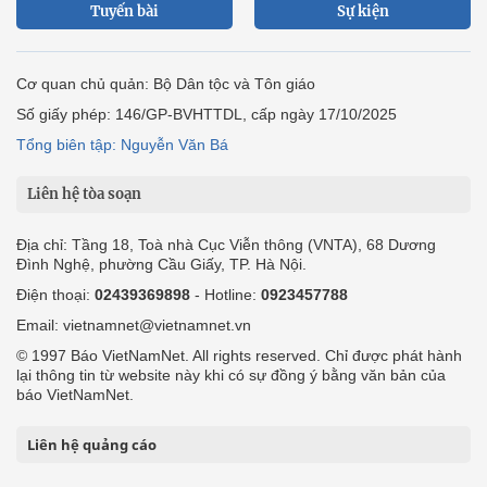
Tuyến bài
Sự kiện
Cơ quan chủ quản: Bộ Dân tộc và Tôn giáo
Số giấy phép: 146/GP-BVHTTDL, cấp ngày 17/10/2025
Tổng biên tập: Nguyễn Văn Bá
Liên hệ tòa soạn
Địa chỉ: Tầng 18, Toà nhà Cục Viễn thông (VNTA), 68 Dương
Đình Nghệ, phường Cầu Giấy, TP. Hà Nội.
Điện thoại:
02439369898
- Hotline:
0923457788
Email: vietnamnet@vietnamnet.vn
© 1997 Báo VietNamNet. All rights reserved. Chỉ được phát hành
lại thông tin từ website này khi có sự đồng ý bằng văn bản của
báo VietNamNet.
Liên hệ quảng cáo