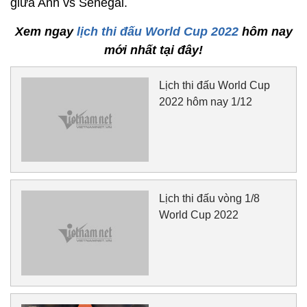
giữa Anh vs Senegal.
Xem ngay
lịch thi đấu World Cup 2022
hôm nay
mới nhất tại đây!
Lịch thi đấu World Cup
2022 hôm nay 1/12
Lịch thi đấu vòng 1/8
World Cup 2022