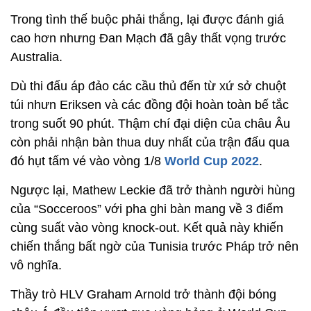
Trong tình thế buộc phải thắng, lại được đánh giá
cao hơn nhưng Đan Mạch đã gây thất vọng trước
Australia.
Dù thi đấu áp đảo các cầu thủ đến từ xứ sở chuột
túi nhưn Eriksen và các đồng đội hoàn toàn bế tắc
trong suốt 90 phút. Thậm chí đại diện của châu Âu
còn phải nhận bàn thua duy nhất của trận đấu qua
đó hụt tấm vé vào vòng 1/8
World Cup 2022
.
Ngược lại, Mathew Leckie đã trở thành người hùng
của “Socceroos” với pha ghi bàn mang về 3 điểm
cùng suất vào vòng knock-out. Kết quả này khiến
chiến thắng bất ngờ của Tunisia trước Pháp trở nên
vô nghĩa.
Thầy trò HLV Graham Arnold trở thành đội bóng