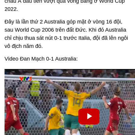
châu Á đầu tiên vượt qua vòng bảng ở World Cup
2022.
Đây là lần thứ 2 Australia góp mặt ở vòng 16 đội,
sau World Cup 2006 trên đất Đức. Khi đó Australia
chỉ chịu thua sát nút 0-1 trước Italia, đội đã lên ngôi
vô địch năm đó.
Video Đan Mạch 0-1 Australia: