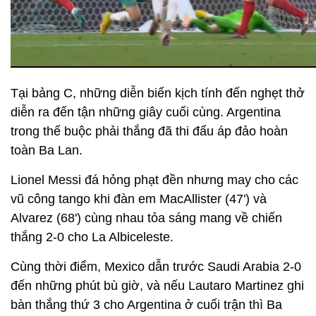
Tại bảng C, những diễn biến kịch tính đến nghẹt thở
diễn ra đến tận những giây cuối cùng. Argentina
trong thế buộc phải thắng đã thi đấu áp đảo hoàn
toàn Ba Lan.
Lionel Messi đá hỏng phạt đền nhưng may cho các
vũ công tango khi đàn em MacAllister (47') và
Alvarez (68') cùng nhau tỏa sáng mang về chiến
thắng 2-0 cho La Albiceleste.
Cùng thời điểm, Mexico dẫn trước Saudi Arabia 2-0
đến những phút bù giờ, và nếu Lautaro Martinez ghi
bàn thắng thứ 3 cho Argentina ở cuối trận thì Ba