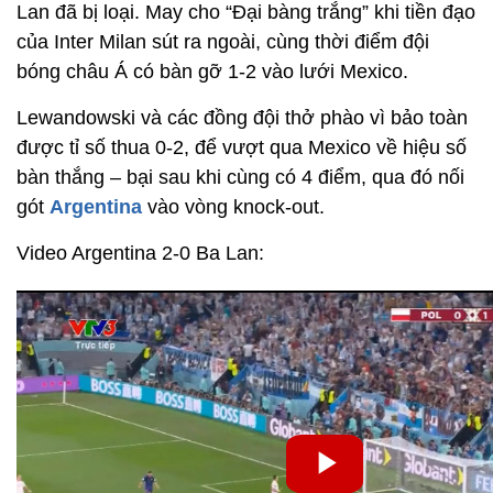
Lan đã bị loại. May cho “Đại bàng trắng” khi tiền đạo
của Inter Milan sút ra ngoài, cùng thời điểm đội
bóng châu Á có bàn gỡ 1-2 vào lưới Mexico.
Lewandowski và các đồng đội thở phào vì bảo toàn
được tỉ số thua 0-2, để vượt qua Mexico về hiệu số
bàn thắng – bại sau khi cùng có 4 điểm, qua đó nối
gót
Argentina
vào vòng knock-out.
Video Argentina 2-0 Ba Lan: