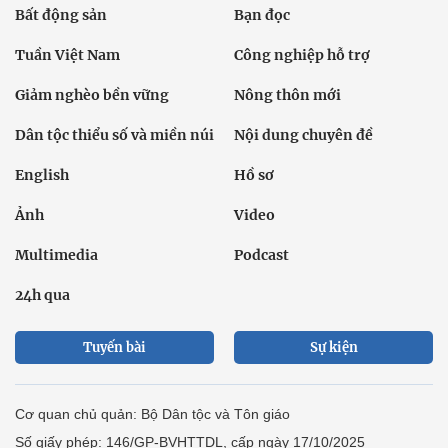
Bất động sản
Bạn đọc
Tuần Việt Nam
Công nghiệp hỗ trợ
Giảm nghèo bền vững
Nông thôn mới
Dân tộc thiểu số và miền núi
Nội dung chuyên đề
English
Hồ sơ
Ảnh
Video
Multimedia
Podcast
24h qua
Tuyến bài
Sự kiện
Cơ quan chủ quản: Bộ Dân tộc và Tôn giáo
Số giấy phép: 146/GP-BVHTTDL, cấp ngày 17/10/2025