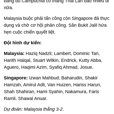
bảng dù Campuchia có thắng Thái Lan bao nhiêu đi
nữa.
Malaysia buộc phải tấn công còn Singapore đá thực
dụng và chờ cơ hội phản công. Sân Bukit Jalil hứa
hẹn cuộc chiến quyết liệt.
Đội hình dự kiến:
Malaysia:
Haziq Nadzli; Lambert, Dominic Tan,
Harith Haiqal, Stuart Wilkin, Endrick, Kutty Abba,
Aguero, Haqimi Azim, Syafiq Ahmad, Josue.
Singapore:
Izwan Mahbud; Baharudin, Shakir
Hamzah, Amirul Adli, Van Huizen, Hariss Harun,
Shah Shahiran, Hami Syahin, Nakamura, Faris
Ramli, Shawal Anuar.
Dự đoán: Malaysia thắng 3-2
.