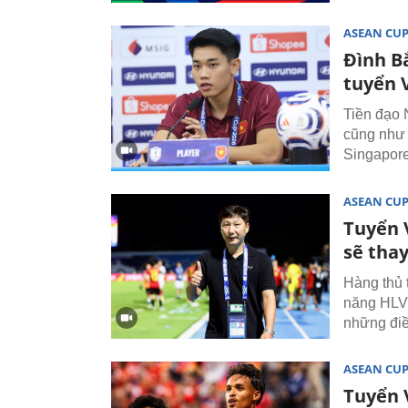
ASEAN CU
Đình Bắ
tuyển 
Tiền đạo 
cũng như 
Singapore
ASEAN CU
Tuyển 
sẽ thay
Hàng thủ 
năng HLV 
những điề
ASEAN CU
Tuyển 