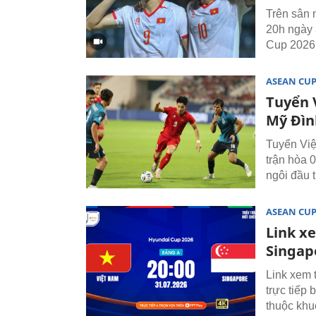
Trên sân 
20h ngày 
Cup 2026
ASEAN CU
Tuyển 
Mỹ Đìn
Tuyển Việ
trận hòa 
ngôi đầu 
ASEAN CU
Link x
Singap
Link xem 
trực tiếp
thuộc kh