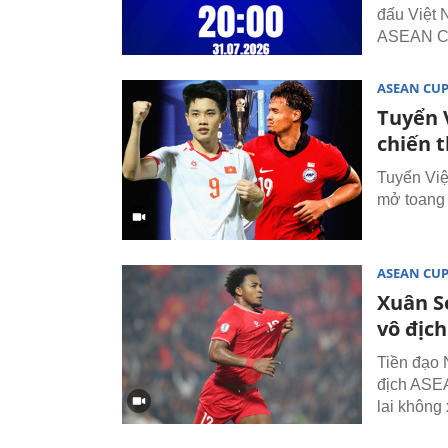
đấu Việt 
ASEAN C
ASEAN CU
Tuyển 
chiến 
Tuyển Việ
mở toang
ASEAN CU
Xuân S
vô địc
Tiền đạo 
địch ASEA
lai không 