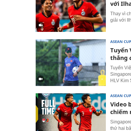
với Ilh
Thay vì c
giải với 
ASEAN CU
Tuyển 
thắng 
Tuyển Việ
Singapore
HLV Kim S
ASEAN CU
Video 
chiếm 
Singapore
thứ hai b