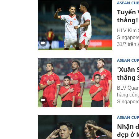
ASEAN CU
Tuyển 
thắng!
HLV Kim S
Singapore
31/7 trên
ASEAN CU
'Xuân 
thắng 
BLV Quang
hàng công
Singapore
ASEAN CU
Nhận đ
đẹp ở 