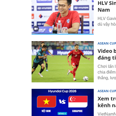
HLV Si
Nam
HLV Gavin
dù vậy hò
ASEAN CU
Video 
đáng t
Chơi lấn 
chia điểm
thắng, lư
ASEAN CU
Xem tr
kênh n
VietNamNet