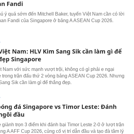
an Fandi
hú ý quá sớm đến Mitchell Baker, tuyển Việt Nam cần có lời
Ilhan Fandi của Singapore ở bảng A ASEAN Cup 2026.
P
Việt Nam: HLV Kim Sang Sik cần làm gì để
đẹp Singapore
t Nam với sức mạnh vượt trội, không có gì phải e ngại
 trong trận đấu thứ 2 vòng bảng ASEAN Cup 2026. Nhưng
ang Sik cần làm gì để thắng đẹp.
P
bóng đá Singapore vs Timor Leste: Đánh
ngôi đầu
 giành trọn 3 điểm khi đánh bại Timor Leste 2-0 ở lượt trận
ảng A AFF Cup 2026, củng cố vị trí dẫn đầu và tạo đà tâm lý