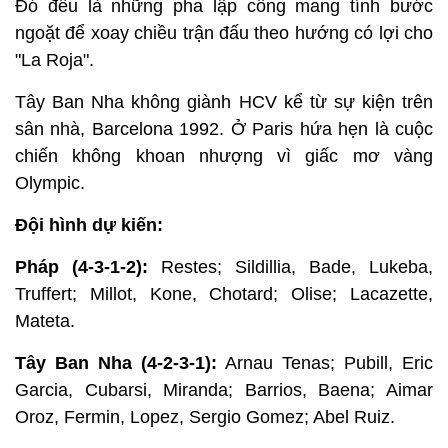
Đó đều là những pha lập công mang tính bước
ngoặt để xoay chiều trận đấu theo hướng có lợi cho
"La Roja".
Tây Ban Nha không giành HCV kể từ sự kiện trên
sân nhà, Barcelona 1992. Ở Paris hứa hẹn là cuộc
chiến không khoan nhượng vì giấc mơ vàng
Olympic.
Đội hình dự kiến:
Pháp (4-3-1-2):
Restes; Sildillia, Bade, Lukeba,
Truffert; Millot, Kone, Chotard; Olise; Lacazette,
Mateta.
Tây Ban Nha (4-2-3-1):
Arnau Tenas; Pubill, Eric
Garcia, Cubarsi, Miranda; Barrios, Baena; Aimar
Oroz, Fermin, Lopez, Sergio Gomez; Abel Ruiz.