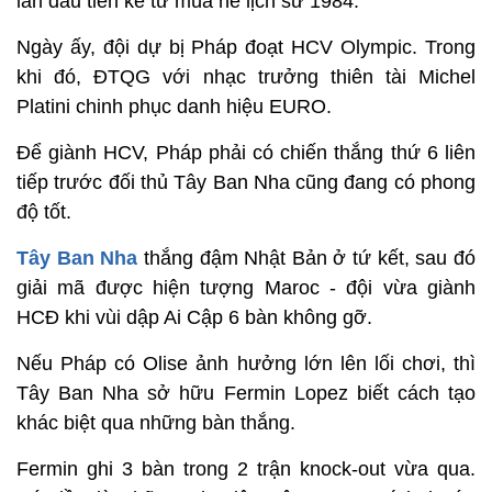
lần đầu tiên kể từ mùa hè lịch sử 1984.
Ngày ấy, đội dự bị Pháp đoạt HCV Olympic. Trong
khi đó, ĐTQG với nhạc trưởng thiên tài Michel
Platini chinh phục danh hiệu EURO.
Để giành HCV, Pháp phải có chiến thắng thứ 6 liên
tiếp trước đối thủ Tây Ban Nha cũng đang có phong
độ tốt.
Tây Ban Nha
thắng đậm Nhật Bản ở tứ kết, sau đó
giải mã được hiện tượng Maroc - đội vừa giành
HCĐ khi vùi dập Ai Cập 6 bàn không gỡ.
Nếu Pháp có Olise ảnh hưởng lớn lên lối chơi, thì
Tây Ban Nha sở hữu Fermin Lopez biết cách tạo
khác biệt qua những bàn thắng.
Fermin ghi 3 bàn trong 2 trận knock-out vừa qua.