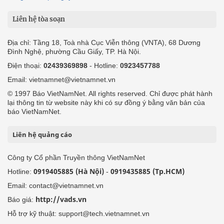
Liên hệ tòa soạn
Địa chỉ: Tầng 18, Toà nhà Cục Viễn thông (VNTA), 68 Dương
Đình Nghệ, phường Cầu Giấy, TP. Hà Nội.
Điện thoại:
02439369898
- Hotline:
0923457788
Email: vietnamnet@vietnamnet.vn
© 1997 Báo VietNamNet. All rights reserved. Chỉ được phát hành
lại thông tin từ website này khi có sự đồng ý bằng văn bản của
báo VietNamNet.
Liên hệ quảng cáo
Công ty Cổ phần Truyền thông VietNamNet
0919405885 (Hà Nội)
0919435885 (Tp.HCM)
Hotline:
-
Email: contact@vietnamnet.vn
http://vads.vn
Báo giá:
Hỗ trợ kỹ thuật: support@tech.vietnamnet.vn