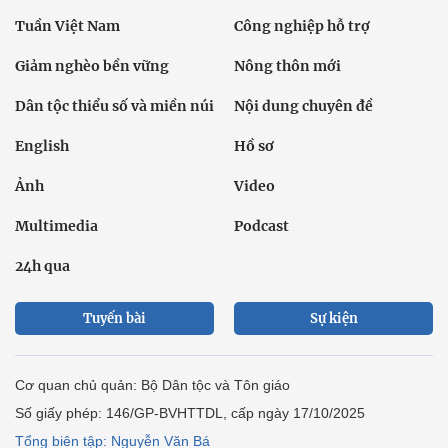
Tuần Việt Nam
Công nghiệp hỗ trợ
Giảm nghèo bền vững
Nông thôn mới
Dân tộc thiểu số và miền núi
Nội dung chuyên đề
English
Hồ sơ
Ảnh
Video
Multimedia
Podcast
24h qua
Tuyến bài
Sự kiện
Cơ quan chủ quản: Bộ Dân tộc và Tôn giáo
Số giấy phép: 146/GP-BVHTTDL, cấp ngày 17/10/2025
Tổng biên tập: Nguyễn Văn Bá