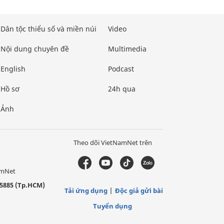
Dân tộc thiểu số và miền núi
Video
Nội dung chuyên đề
Multimedia
English
Podcast
Hồ sơ
24h qua
Ảnh
Theo dõi VietNamNet trên
amNet
5885 (Tp.HCM)
Tải ứng dụng
Độc giả gửi bài
Tuyển dụng