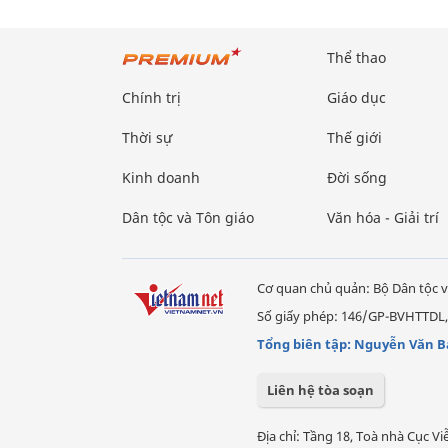
Thể thao
Chính trị
Giáo dục
Thời sự
Thế giới
Kinh doanh
Đời sống
Dân tộc và Tôn giáo
Văn hóa - Giải trí
Cơ quan chủ quản: Bộ Dân tộc v
Số giấy phép: 146/GP-BVHTTDL,
Tổng biên tập: Nguyễn Văn B
Liên hệ tòa soạn
Địa chỉ: Tầng 18, Toà nhà Cục 