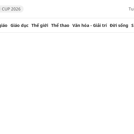
 CUP 2026
Tu
giáo
Giáo dục
Thế giới
Thể thao
Văn hóa - Giải trí
Đời sống
S