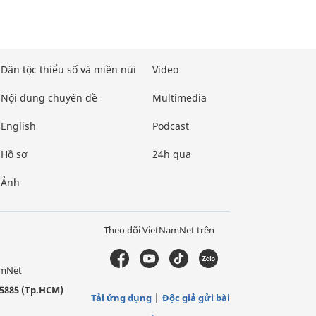
Dân tộc thiểu số và miền núi
Video
Nội dung chuyên đề
Multimedia
English
Podcast
Hồ sơ
24h qua
Ảnh
Theo dõi VietNamNet trên
amNet
5885 (Tp.HCM)
Tải ứng dụng
Độc giả gửi bài