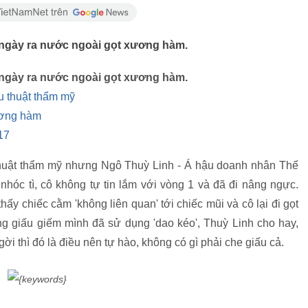
 ngày ra nước ngoài gọt xương hàm.
 ngày ra nước ngoài gọt xương hàm.
u thuật thẩm mỹ
ương hàm
17
thuật thẩm mỹ nhưng Ngô Thuỳ Linh - Á hậu doanh nhân Thế
 nhóc tì, cô không tự tin lắm với vòng 1 và đã đi nâng ngực.
hấy chiếc cằm 'không liên quan' tới chiếc mũi và cô lại đi gọt
 giấu giếm mình đã sử dụng 'dao kéo', Thuỳ Linh cho hay,
ời thì đó là điều nên tự hào, không có gì phải che giấu cả.