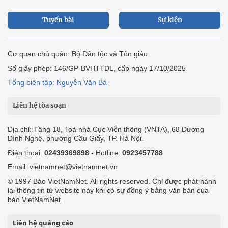
Tuyến bài
Sự kiện
Cơ quan chủ quản: Bộ Dân tộc và Tôn giáo
Số giấy phép: 146/GP-BVHTTDL, cấp ngày 17/10/2025
Tổng biên tập: Nguyễn Văn Bá
Liên hệ tòa soạn
Địa chỉ: Tầng 18, Toà nhà Cục Viễn thông (VNTA), 68 Dương
Đình Nghệ, phường Cầu Giấy, TP. Hà Nội.
Điện thoại:
02439369898
- Hotline:
0923457788
Email: vietnamnet@vietnamnet.vn
© 1997 Báo VietNamNet. All rights reserved. Chỉ được phát hành
lại thông tin từ website này khi có sự đồng ý bằng văn bản của
báo VietNamNet.
Liên hệ quảng cáo