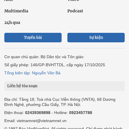
Multimedia
Podcast
24h qua
Tuyến bài
Sự kiện
Cơ quan chủ quản: Bộ Dân tộc và Tôn giáo
Số giấy phép: 146/GP-BVHTTDL, cấp ngày 17/10/2025
Tổng biên tập: Nguyễn Văn Bá
Liên hệ tòa soạn
Địa chỉ: Tầng 18, Toà nhà Cục Viễn thông (VNTA), 68 Dương
Đình Nghệ, phường Cầu Giấy, TP. Hà Nội.
Điện thoại:
02439369898
- Hotline:
0923457788
Email: vietnamnet@vietnamnet.vn
© 1997 Báo VietNamNet. All rights reserved. Chỉ được phát hành