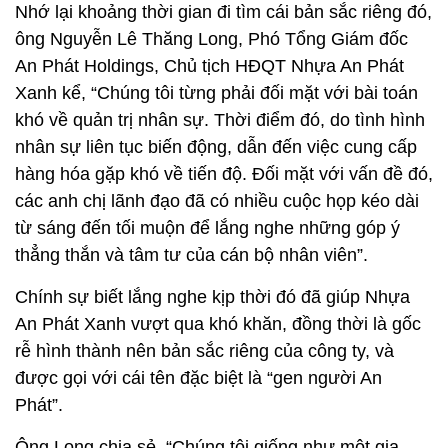
Nhớ lại khoảng thời gian đi tìm cái bản sắc riêng đó,
ông Nguyễn Lê Thăng Long, Phó Tổng Giám đốc
An Phát Holdings, Chủ tịch HĐQT Nhựa An Phát
Xanh kể, “Chúng tôi từng phải đối mặt với bài toán
khó về quản trị nhân sự. Thời điểm đó, do tình hình
nhân sự liên tục biến động, dẫn đến việc cung cấp
hàng hóa gặp khó về tiến độ. Đối mặt với vấn đề đó,
các anh chị lãnh đạo đã có nhiều cuộc họp kéo dài
từ sáng đến tối muộn để lắng nghe những góp ý
thẳng thắn và tâm tư của cán bộ nhân viên”.
Chính sự biết lắng nghe kịp thời đó đã giúp Nhựa
An Phát Xanh vượt qua khó khăn, đồng thời là gốc
rễ hình thành nên bản sắc riêng của công ty, và
được gọi với cái tên đặc biệt là “gen người An
Phát”.
Ông Long chia sẻ, “Chúng tôi giống như một gia