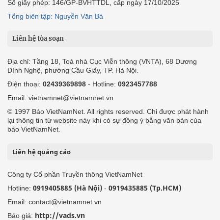
Số giấy phép: 146/GP-BVHTTDL, cấp ngày 17/10/2025
Tổng biên tập: Nguyễn Văn Bá
Liên hệ tòa soạn
Địa chỉ: Tầng 18, Toà nhà Cục Viễn thông (VNTA), 68 Dương
Đình Nghệ, phường Cầu Giấy, TP. Hà Nội.
Điện thoại:
02439369898
- Hotline:
0923457788
Email: vietnamnet@vietnamnet.vn
© 1997 Báo VietNamNet. All rights reserved. Chỉ được phát hành
lại thông tin từ website này khi có sự đồng ý bằng văn bản của
báo VietNamNet.
Liên hệ quảng cáo
Công ty Cổ phần Truyền thông VietNamNet
0919405885 (Hà Nội)
0919435885 (Tp.HCM)
Hotline:
-
Email: contact@vietnamnet.vn
http://vads.vn
Báo giá: