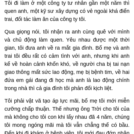
Tôi đi làm ở một công ty tư nhân gần một năm thì
quen anh, một kỹ sư xây dựng có vẻ ngoài khá điển
trai, đối tác làm ăn của công ty tôi.
Qua giọng nói, tôi nhận ra anh cùng quê với mình
và chủ động làm quen. Yêu nhau được một thời
gian, tôi đưa anh về ra mắt gia đình. Bố mẹ và anh
trai tôi đều rất có cảm tình với anh, nhưng khi anh
kể về hoàn cảnh khốn khó, về người cha bị tai nạn
giao thông mất sức lao động, mẹ bị bệnh tim, về hai
đứa em gái đang đi học mà anh là lao động chính
trong nhà thì cả gia đình tôi phản đối kịch liệt.
Tôi phải vật vã tạo áp lực mãi, bố mẹ tôi mới miễn
cưỡng chấp thuận. Thế nhưng ông Trời cho tôi của
mà không cho tôi con khi lấy nhau đã 4 năm, chúng
tôi mong ngóng mãi mà tôi vẫn chẳng thể có bầu.
Đến khi đi khám ở bệnh viện, tôi mới đau đớn nhận