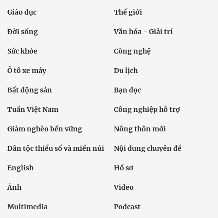
Giáo dục
Thế giới
Đời sống
Văn hóa - Giải trí
Sức khỏe
Công nghệ
Ô tô xe máy
Du lịch
Bất động sản
Bạn đọc
Tuần Việt Nam
Công nghiệp hỗ trợ
Giảm nghèo bền vững
Nông thôn mới
Dân tộc thiểu số và miền núi
Nội dung chuyên đề
English
Hồ sơ
Ảnh
Video
Multimedia
Podcast