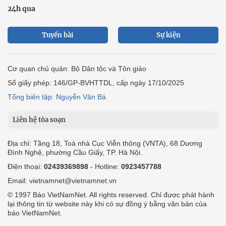
24h qua
Tuyến bài
Sự kiện
Cơ quan chủ quản: Bộ Dân tộc và Tôn giáo
Số giấy phép: 146/GP-BVHTTDL, cấp ngày 17/10/2025
Tổng biên tập: Nguyễn Văn Bá
Liên hệ tòa soạn
Địa chỉ: Tầng 18, Toà nhà Cục Viễn thông (VNTA), 68 Dương
Đình Nghệ, phường Cầu Giấy, TP. Hà Nội.
Điện thoại:
02439369898
- Hotline:
0923457788
Email: vietnamnet@vietnamnet.vn
© 1997 Báo VietNamNet. All rights reserved. Chỉ được phát hành
lại thông tin từ website này khi có sự đồng ý bằng văn bản của
báo VietNamNet.