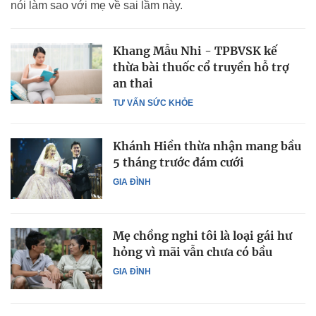
nói làm sao với mẹ về sai lầm này.
Khang Mẫu Nhi - TPBVSK kế
thừa bài thuốc cổ truyền hỗ trợ
an thai
TƯ VẤN SỨC KHỎE
Khánh Hiền thừa nhận mang bầu
5 tháng trước đám cưới
GIA ĐÌNH
Mẹ chồng nghi tôi là loại gái hư
hỏng vì mãi vẫn chưa có bầu
GIA ĐÌNH