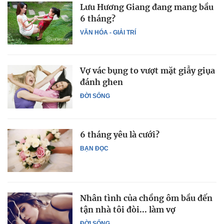
Lưu Hương Giang đang mang bầu
6 tháng?
VĂN HÓA - GIẢI TRÍ
Vợ vác bụng to vượt mặt giẫy giụa
đánh ghen
ĐỜI SỐNG
6 tháng yêu là cưới?
BẠN ĐỌC
Nhân tình của chồng ôm bầu đến
tận nhà tôi đòi... làm vợ
ĐỜI SỐNG