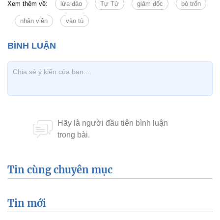
Xem thêm về:
lừa đảo
Tự Tử
giám đốc
bỏ trốn
nhân viên
vào tù
Tin cùng chuyên mục
Tin mới