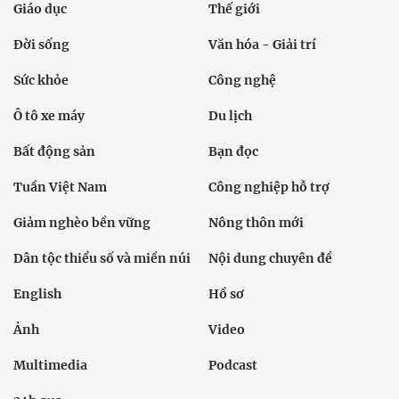
Giáo dục
Thế giới
Đời sống
Văn hóa - Giải trí
Sức khỏe
Công nghệ
Ô tô xe máy
Du lịch
Bất động sản
Bạn đọc
Tuần Việt Nam
Công nghiệp hỗ trợ
Giảm nghèo bền vững
Nông thôn mới
Dân tộc thiểu số và miền núi
Nội dung chuyên đề
English
Hồ sơ
Ảnh
Video
Multimedia
Podcast