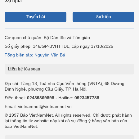
24h qua
Tuyến bài
Sự kiện
Cơ quan chủ quản: Bộ Dân tộc và Tôn giáo
Số giấy phép: 146/GP-BVHTTDL, cấp ngày 17/10/2025
Tổng biên tập: Nguyễn Văn Bá
Liên hệ tòa soạn
Địa chỉ: Tầng 18, Toà nhà Cục Viễn thông (VNTA), 68 Dương
Đình Nghệ, phường Cầu Giấy, TP. Hà Nội.
Điện thoại:
02439369898
- Hotline:
0923457788
Email: vietnamnet@vietnamnet.vn
© 1997 Báo VietNamNet. All rights reserved. Chỉ được phát hành
lại thông tin từ website này khi có sự đồng ý bằng văn bản của
báo VietNamNet.