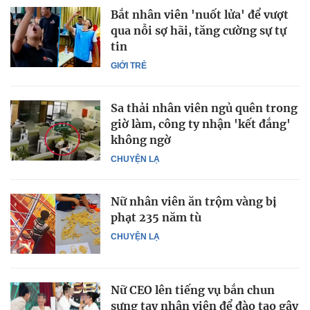
Bắt nhân viên 'nuốt lửa' để vượt
qua nỗi sợ hãi, tăng cường sự tự
tin
GIỚI TRẺ
Sa thải nhân viên ngủ quên trong
giờ làm, công ty nhận 'kết đắng'
không ngờ
CHUYỆN LẠ
Nữ nhân viên ăn trộm vàng bị
phạt 235 năm tù
CHUYỆN LẠ
Nữ CEO lên tiếng vụ bắn chun
sưng tay nhân viên để đào tạo gây