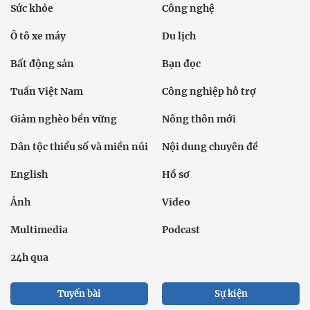
Sức khỏe
Công nghệ
Ô tô xe máy
Du lịch
Bất động sản
Bạn đọc
Tuần Việt Nam
Công nghiệp hỗ trợ
Giảm nghèo bền vững
Nông thôn mới
Dân tộc thiểu số và miền núi
Nội dung chuyên đề
English
Hồ sơ
Ảnh
Video
Multimedia
Podcast
24h qua
Tuyến bài
Sự kiện