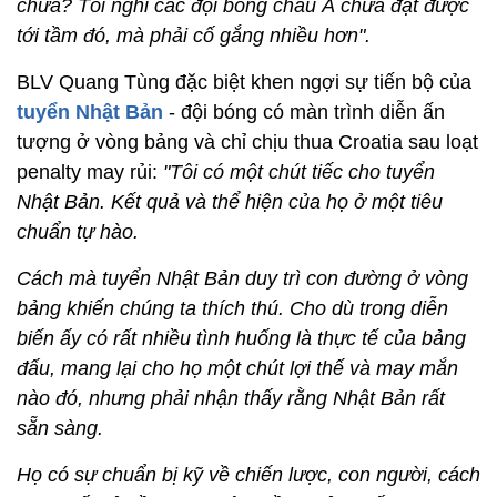
chưa? Tôi nghĩ các đội bóng châu Á chưa đạt được
tới tầm đó, mà phải cố gắng nhiều hơn".
BLV Quang Tùng đặc biệt khen ngợi sự tiến bộ của
tuyển Nhật Bản
- đội bóng có màn trình diễn ấn
tượng ở vòng bảng và chỉ chịu thua Croatia sau loạt
penalty may rủi:
"Tôi có một chút tiếc cho tuyển
Nhật Bản. Kết quả và thể hiện của họ ở một tiêu
chuẩn tự hào.
Cách mà tuyển Nhật Bản duy trì con đường ở vòng
bảng khiến chúng ta thích thú. Cho dù trong diễn
biến ấy có rất nhiều tình huống là thực tế của bảng
đấu, mang lại cho họ một chút lợi thế và may mắn
nào đó, nhưng phải nhận thấy rằng Nhật Bản rất
sẵn sàng.
Họ có sự chuẩn bị kỹ về chiến lược, con người, cách