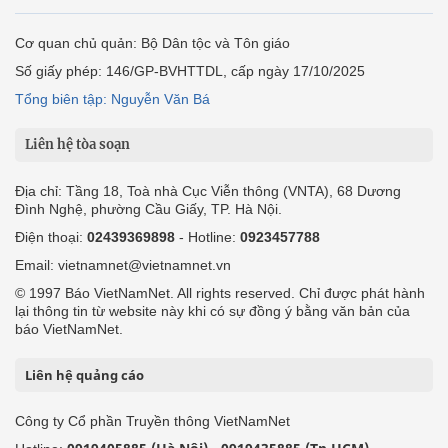
Cơ quan chủ quản: Bộ Dân tộc và Tôn giáo
Số giấy phép: 146/GP-BVHTTDL, cấp ngày 17/10/2025
Tổng biên tập: Nguyễn Văn Bá
Liên hệ tòa soạn
Địa chỉ: Tầng 18, Toà nhà Cục Viễn thông (VNTA), 68 Dương
Đình Nghệ, phường Cầu Giấy, TP. Hà Nội.
Điện thoại:
02439369898
- Hotline:
0923457788
Email: vietnamnet@vietnamnet.vn
© 1997 Báo VietNamNet. All rights reserved. Chỉ được phát hành
lại thông tin từ website này khi có sự đồng ý bằng văn bản của
báo VietNamNet.
Liên hệ quảng cáo
Công ty Cổ phần Truyền thông VietNamNet