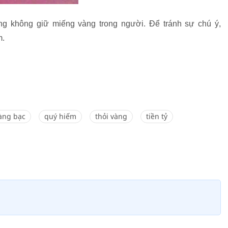
ng không giữ miếng vàng trong người. Để tránh sự chú ý,
m.
àng bạc
quý hiếm
thỏi vàng
tiền tỷ