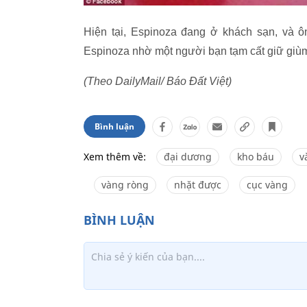
Hiện tại, Espinoza đang ở khách sạn, và ô
Espinoza nhờ một người bạn tạm cất giữ giù
(Theo DailyMail/ Báo Đất Việt)
Bình luận
Xem thêm về:
đại dương
kho báu
v
vàng ròng
nhặt được
cục vàng