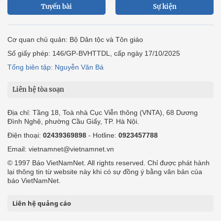
Tuyến bài
Sự kiện
Cơ quan chủ quản: Bộ Dân tộc và Tôn giáo
Số giấy phép: 146/GP-BVHTTDL, cấp ngày 17/10/2025
Tổng biên tập: Nguyễn Văn Bá
Liên hệ tòa soạn
Địa chỉ: Tầng 18, Toà nhà Cục Viễn thông (VNTA), 68 Dương
Đình Nghệ, phường Cầu Giấy, TP. Hà Nội.
Điện thoại:
02439369898
- Hotline:
0923457788
Email: vietnamnet@vietnamnet.vn
© 1997 Báo VietNamNet. All rights reserved. Chỉ được phát hành
lại thông tin từ website này khi có sự đồng ý bằng văn bản của
báo VietNamNet.
Liên hệ quảng cáo