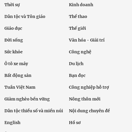
Thời sự
Kinh doanh
Dân tộc và Tôn giáo
Thể thao
Giáo dục
Thế giới
Đời sống
Văn hóa - Giải trí
Sức khỏe
Công nghệ
Ô tô xe máy
Du lịch
Bất động sản
Bạn đọc
Tuần Việt Nam
Công nghiệp hỗ trợ
Giảm nghèo bền vững
Nông thôn mới
Dân tộc thiểu số và miền núi
Nội dung chuyên đề
English
Hồ sơ