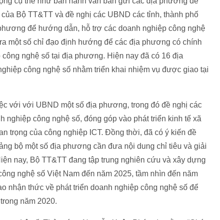
động cụ thể như ban hành văn bản gửi các địa phương để
 của Bộ TT&TT và đề nghị các UBND các tỉnh, thành phố
 phương để hướng dẫn, hỗ trợ các doanh nghiệp công nghệ
 ra một số chỉ đạo định hướng để các địa phương có chính
p công nghệ số tại địa phương. Hiện nay đã có 16 địa
ghiệp công nghệ số nhằm triển khai nhiệm vụ được giao tại
iệc với với UBND một số địa phương, trong đó đề nghị các
h nghiệp công nghệ số, đóng góp vào phát triển kinh tế xã
quan trọng của công nghiệp ICT. Đồng thời, đã có ý kiến đề
Đảng bộ một số địa phương cần đưa nội dung chỉ tiêu và giải
Hiện nay, Bộ TT&TT đang tập trung nghiên cứu và xây dựng
p công nghệ số Việt Nam đến năm 2025, tầm nhìn đến năm
ao nhận thức về phát triển doanh nghiệp công nghệ số để
 trong năm 2020.