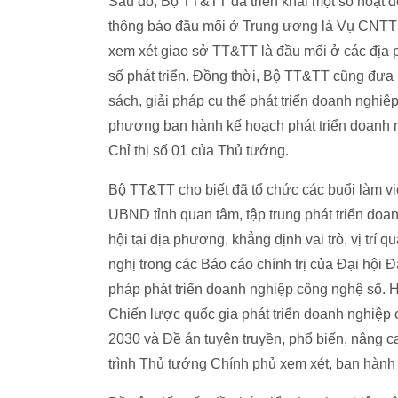
Sau đó, Bộ TT&TT đã triển khai một số hoạt 
thông báo đầu mối ở Trung ương là Vụ CNTT
xem xét giao sở TT&TT là đầu mối ở các địa
số phát triển. Đồng thời, Bộ TT&TT cũng đưa
sách, giải pháp cụ thể phát triển doanh nghiệ
phương ban hành kế hoạch phát triển doanh n
Chỉ thị số 01 của Thủ tướng.
Bộ TT&TT cho biết đã tổ chức các buổi làm v
UBND tỉnh quan tâm, tập trung phát triển doan
hội tại địa phương, khẳng định vai trò, vị trí 
nghị trong các Báo cáo chính trị của Đại hội 
pháp phát triển doanh nghiệp công nghệ số. 
Chiến lược quốc gia phát triển doanh nghiệ
2030 và Đề án tuyên truyền, phổ biến, nâng c
trình Thủ tướng Chính phủ xem xét, ban hành