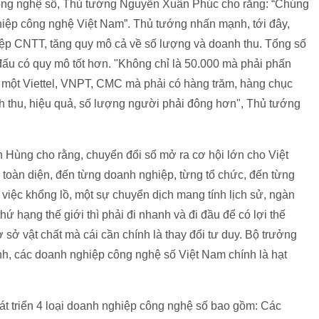
công nghệ số, Thủ tướng Nguyễn Xuân Phúc cho rằng: “Chúng
hiệp công nghệ Việt Nam”. Thủ tướng nhấn mạnh, tới đây,
ệp CNTT, tăng quy mô cả về số lượng và doanh thu. Tổng số
đấu có quy mô tốt hơn. "Không chỉ là 50.000 mà phải phấn
 một Viettel, VNPT, CMC mà phải có hàng trăm, hàng chục
 thu, hiệu quả, số lượng người phải đông hơn", Thủ tướng
ùng cho rằng, chuyển đổi số mở ra cơ hội lớn cho Việt
toàn diện, đến từng doanh nghiệp, từng tổ chức, đến từng
 việc khổng lồ, một sự chuyển dịch mang tính lịch sử, ngàn
ứ hạng thế giới thì phải đi nhanh và đi đầu để có lợi thế
sở vật chất mà cái cần chính là thay đổi tư duy. Bộ trưởng
 các doanh nghiệp công nghệ số Việt Nam chính là hạt
át triển 4 loại doanh nghiệp công nghệ số bao gồm: Các