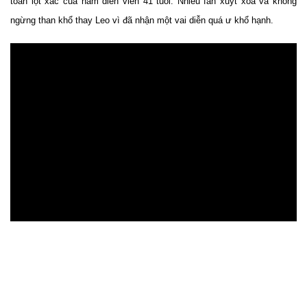
toàn lột xác của nam diễn viên 41 tuổi. Nhiều fan xuýt xoa và không
ngừng than khổ thay Leo vì đã nhận một vai diễn quá ư khổ hạnh.