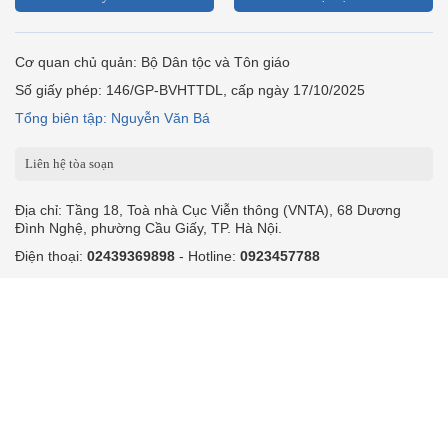
Cơ quan chủ quản: Bộ Dân tộc và Tôn giáo
Số giấy phép: 146/GP-BVHTTDL, cấp ngày 17/10/2025
Tổng biên tập: Nguyễn Văn Bá
Liên hệ tòa soạn
Địa chỉ: Tầng 18, Toà nhà Cục Viễn thông (VNTA), 68 Dương
Đình Nghệ, phường Cầu Giấy, TP. Hà Nội.
Điện thoại:
02439369898
- Hotline:
0923457788
Email: vietnamnet@vietnamnet.vn
© 1997 Báo VietNamNet. All rights reserved. Chỉ được phát hành
lại thông tin từ website này khi có sự đồng ý bằng văn bản của
báo VietNamNet.
Liên hệ quảng cáo
Công ty Cổ phần Truyền thông VietNamNet