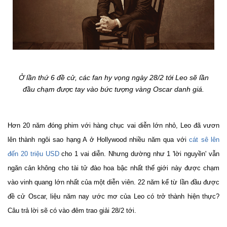
Ở lần thứ 6 đề cử, các fan hy vọng ngày 28/2 tới Leo sẽ lần
đầu chạm được tay vào bức tượng vàng Oscar danh giá.
Hơn 20 năm đóng phim với hàng chục vai diễn lớn nhỏ, Leo đã vươn
lên thành ngôi sao hạng A ở Hollywood nhiều năm qua với
cát sê lên
đến 20 triệu USD
cho 1 vai diễn. Nhưng dường như 1 'lời nguyền' vẫn
ngăn cản không cho tài tử đào hoa bậc nhất thế giới này được chạm
vào vinh quang lớn nhất của một diễn viên. 22 năm kể từ lần đầu được
đề cử Oscar, liệu năm nay ước mơ của Leo có trở thành hiện thực?
Câu trả lời sẽ có vào đêm trao giải 28/2 tới.