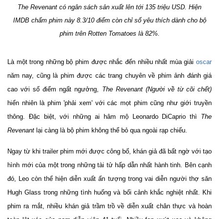
The Revenant
có ngân sách sản xuất lên tới 135 triệu USD. Hiện
IMDB chấm phim này 8.3/10 điểm còn chỉ số yêu thích dành cho bộ
phim trên Rotten Tomatoes là 82%.
Là một trong những bộ phim được nhắc đến nhiều nhất mùa giải
oscar
năm nay, cũng là phim được các trang chuyên về phim ảnh đánh giá
cao với số điểm ngất ngưởng,
The Revenant (Người về từ cõi chết)
hiển nhiên là phim 'phải xem' với các mọt phim cũng như giới truyền
thông. Đặc biệt, với những ai hâm mộ Leonardo DiCaprio thì
The
Revenant
lại càng là bộ phim không thể bỏ qua ngoài rạp chiếu.
Ngay từ khi trailer phim mới được công bố, khán giả đã bất ngờ với tạo
hình mới của một trong những tài tử hấp dẫn nhất hành tinh. Bên cạnh
đó, Leo còn thể hiện diễn xuất ấn tượng trong vai diễn người thợ săn
Hugh Glass trong những tình huống và bối cảnh khắc nghiệt nhất. Khi
phim ra mắt, nhiều khán giả trầm trồ về diễn xuất chân thực và hoàn