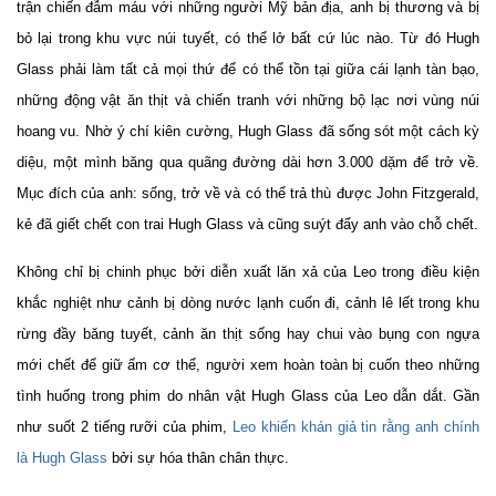
trận chiến đẫm máu với những người Mỹ bản địa, anh bị thương và bị
bỏ lại trong khu vực núi tuyết, có thể lở bất cứ lúc nào. Từ đó Hugh
Glass phải làm tất cả mọi thứ để có thể tồn tại giữa cái lạnh tàn bạo,
những động vật ăn thịt và chiến tranh với những bộ lạc nơi vùng núi
hoang vu. Nhờ ý chí kiên cường, Hugh Glass đã sống sót một cách kỳ
diệu, một mình băng qua quãng đường dài hơn 3.000 dặm để trở về.
Mục đích của anh: sống, trở về và có thể trả thù được John Fitzgerald,
kẻ đã giết chết con trai Hugh Glass và cũng suýt đẩy anh vào chỗ chết.
Không chỉ bị chinh phục bởi diễn xuất lăn xả của Leo trong điều kiện
khắc nghiệt như cảnh bị dòng nước lạnh cuốn đi, cảnh lê lết trong khu
rừng đầy băng tuyết, cảnh ăn thịt sống hay chui vào bụng con ngựa
mới chết để giữ ấm cơ thể, người xem hoàn toàn bị cuốn theo những
tình huống trong phim do nhân vật Hugh Glass của Leo dẫn dắt. Gần
như suốt 2 tiếng rưỡi của phim,
Leo khiến khán giả tin rằng anh chính
là Hugh Glass
bởi sự hóa thân chân thực.