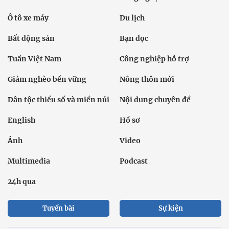
Ô tô xe máy
Du lịch
Bất động sản
Bạn đọc
Tuần Việt Nam
Công nghiệp hỗ trợ
Giảm nghèo bền vững
Nông thôn mới
Dân tộc thiểu số và miền núi
Nội dung chuyên đề
English
Hồ sơ
Ảnh
Video
Multimedia
Podcast
24h qua
Tuyến bài
Sự kiện