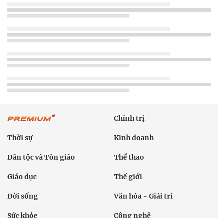
Chính trị
Thời sự
Kinh doanh
Dân tộc và Tôn giáo
Thể thao
Giáo dục
Thế giới
Đời sống
Văn hóa - Giải trí
Sức khỏe
Công nghệ