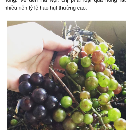
hỏng. Về đến Hà Nội, chị phải loại quả hỏng rất
nhiều nên tỷ lệ hao hụt thường cao.