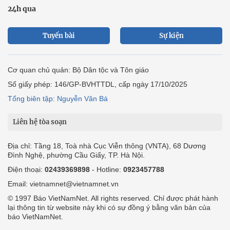
24h qua
Tuyến bài
Sự kiện
Cơ quan chủ quản: Bộ Dân tộc và Tôn giáo
Số giấy phép: 146/GP-BVHTTDL, cấp ngày 17/10/2025
Tổng biên tập: Nguyễn Văn Bá
Liên hệ tòa soạn
Địa chỉ: Tầng 18, Toà nhà Cục Viễn thông (VNTA), 68 Dương
Đình Nghệ, phường Cầu Giấy, TP. Hà Nội.
Điện thoại:
02439369898
- Hotline:
0923457788
Email: vietnamnet@vietnamnet.vn
© 1997 Báo VietNamNet. All rights reserved. Chỉ được phát hành
lại thông tin từ website này khi có sự đồng ý bằng văn bản của
báo VietNamNet.