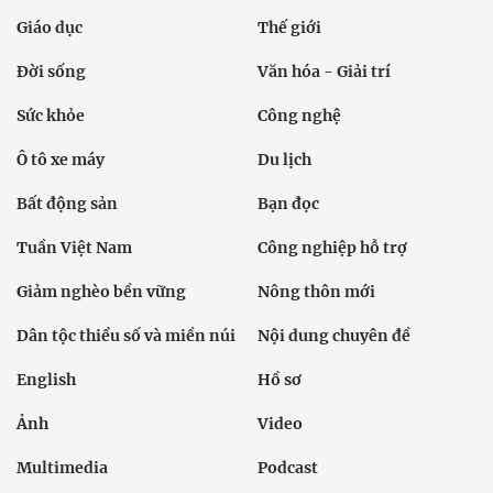
Giáo dục
Thế giới
Đời sống
Văn hóa - Giải trí
Sức khỏe
Công nghệ
Ô tô xe máy
Du lịch
Bất động sản
Bạn đọc
Tuần Việt Nam
Công nghiệp hỗ trợ
Giảm nghèo bền vững
Nông thôn mới
Dân tộc thiểu số và miền núi
Nội dung chuyên đề
English
Hồ sơ
Ảnh
Video
Multimedia
Podcast