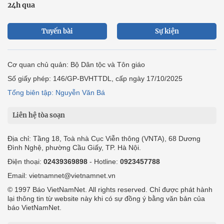
24h qua
Tuyến bài
Sự kiện
Cơ quan chủ quản: Bộ Dân tộc và Tôn giáo
Số giấy phép: 146/GP-BVHTTDL, cấp ngày 17/10/2025
Tổng biên tập: Nguyễn Văn Bá
Liên hệ tòa soạn
Địa chỉ: Tầng 18, Toà nhà Cục Viễn thông (VNTA), 68 Dương
Đình Nghệ, phường Cầu Giấy, TP. Hà Nội.
Điện thoại:
02439369898
- Hotline:
0923457788
Email: vietnamnet@vietnamnet.vn
© 1997 Báo VietNamNet. All rights reserved. Chỉ được phát hành
lại thông tin từ website này khi có sự đồng ý bằng văn bản của
báo VietNamNet.